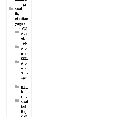
Kellékei
(45)
Csal
ik,
etetőan
yagok
(1631)
Adal
ék
(64)
Aro
ma
(222)
Aro
ma
Spra
y
(63)
Bojli
k
(112)
Csal
izó
Bojli
(101)