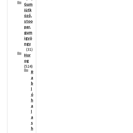
Gum
iütk
öző,
stoo
per,
gum
igyö
ngy
(31)
Hor
og
(524)
R
a
b
l
ó
h
a
l
a
s
h