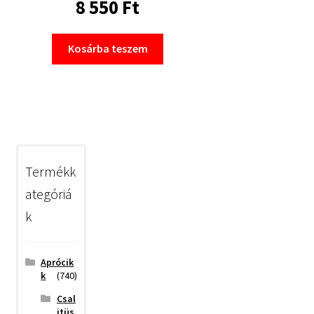
8 550
Ft
Kosárba teszem
Termékk
ategóriá
k
Aprócik
k
(740)
Csal
itüs