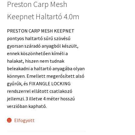
Preston Carp Mesh
Keepnet Haltartó 4.0m
PRESTON CARP MESH KEEPNET
pontyos haltartó sűrű szövésű
gyorsan száradó anyagból készült,
ennek köszönhetően kíméli a
halakat, hiszen nem tudnak
beleakadni a haltartó anyagába olyan
könnyen. Emellett megerősített alsó
gyűrűk, és FIX ANGLE LOCKING
rendszerrel ellátott csatlakozó
jellemzi. 3 illetve 4 méter hosszú
verzióban kapható.
Elfogyott