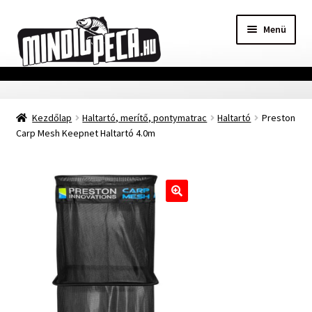
Ugrás
Kilépés
Menü
a
a
navigációhoz
tartalomba
Főoldal
Kezdőlap
Haltartó, merítő, pontymatrac
Haltartó
Preston
Adatvédelmi nyilatkozat
Carp Mesh Keepnet Haltartó 4.0m
Vásárlási feltételek
Szállítási Információ
🔍
Kapcsolat
Márkák
Mohosz Versenynaptár 2025