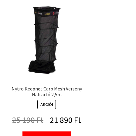
490 Ft.
525 Ft.
Nytro Keepnet Carp Mesh Verseny
Haltartó 2,5m
AKCIÓ!
Original
Current
25 190
Ft
21 890
Ft
price
price