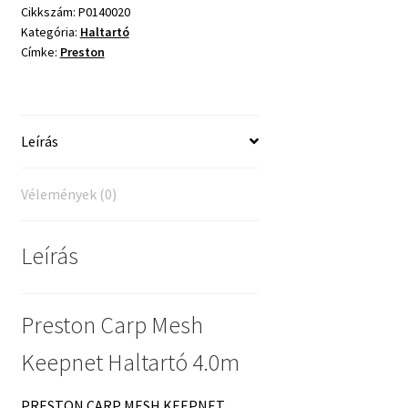
Cikkszám:
P0140020
Kategória:
Haltartó
Címke:
Preston
Leírás
Vélemények (0)
Leírás
Preston Carp Mesh
Keepnet Haltartó 4.0m
PRESTON CARP MESH KEEPNET