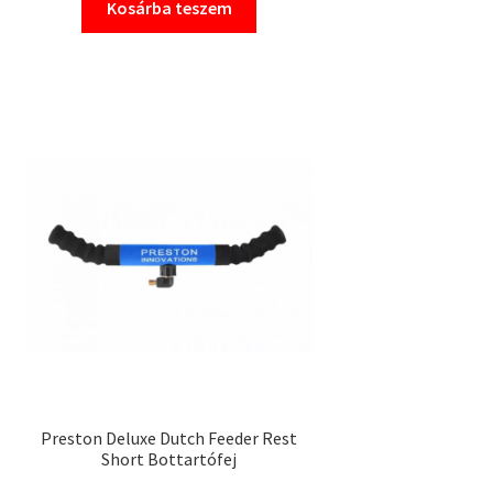
Kosárba teszem
was:
is:
25
21
190 Ft.
890 Ft.
Preston Deluxe Dutch Feeder Rest
Short Bottartófej