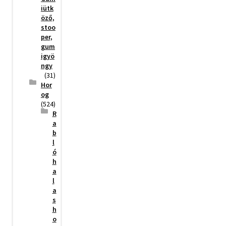
iütk
öző,
stoo
per,
gum
igyö
ngy
(31)
Hor
og
(524)
R
a
b
l
ó
h
a
l
a
s
h
o