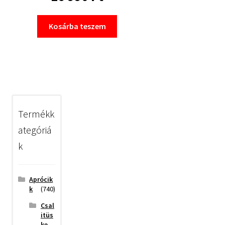
Kosárba teszem
Termékk
ategóriá
k
Aprócik
k
(740)
Csal
itüs
ke