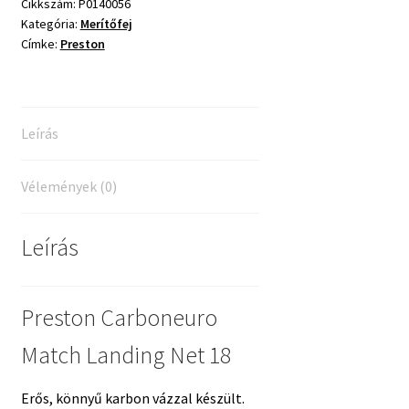
Net
Cikkszám:
P0140056
Kategória:
Merítőfej
18
Címke:
Preston
mennyiség
Leírás
Vélemények (0)
Leírás
Preston Carboneuro
Match Landing Net 18
Erős, könnyű karbon vázzal készült.