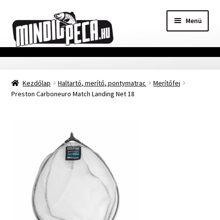
Ugrás
Kilépés
Menü
a
a
navigációhoz
tartalomba
Főoldal
Kezdőlap
Haltartó, merítő, pontymatrac
Merítőfej
Adatvédelmi nyilatkozat
Preston Carboneuro Match Landing Net 18
Vásárlási feltételek
Szállítási Információ
Kapcsolat
Márkák
Mohosz Versenynaptár 2025