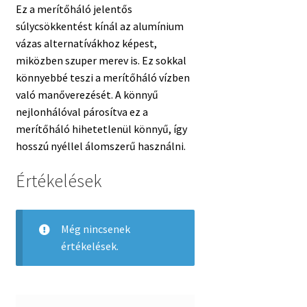
Ez a merítőháló jelentős
súlycsökkentést kínál az alumínium
vázas alternatívákhoz képest,
miközben szuper merev is. Ez sokkal
könnyebbé teszi a merítőháló vízben
való manőverezését. A könnyű
nejlonhálóval párosítva ez a
merítőháló hihetetlenül könnyű, így
hosszú nyéllel álomszerű használni.
Értékelések
Még nincsenek
értékelések.