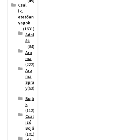
(45)
Csal
ik,
etetőan
yagok
(1631)
Adal
ék
(64)
Aro
ma
(222)
Aro
ma
Spra
y
(63)
Bojli
k
(112)
Csal
izó
Bojli
(101)
Dip