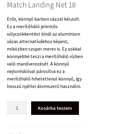
Match Landing Net 18
Erős, könnyű karbon vázzal készült.
Ez a merítőháló jelentős
súlycsökkentést kínál az alumínium
vázas alternatívákhoz képest,
miközben szuper merev is. Ez sokkal
könnyebbé teszi a merítőháló vízben
való manőverezését. A könnyű
nejlonhálóval párosítva ez a
merítőháló hihetetlenül könnyű, így
hosszú nyéllel álomszerű használni.
Preston
Kosárba teszem
Carboneuro
Match
Landing