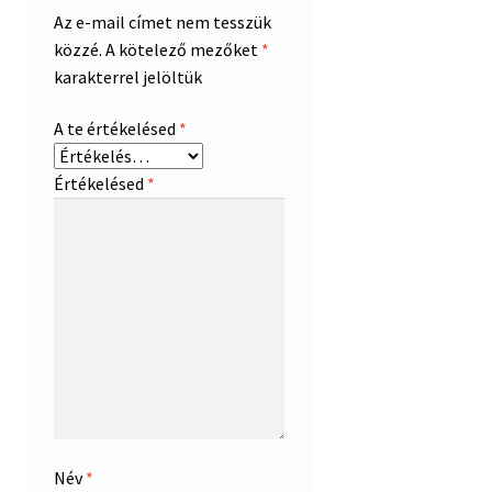
Az e-mail címet nem tesszük
közzé.
A kötelező mezőket
*
karakterrel jelöltük
A te értékelésed
*
Értékelésed
*
Név
*