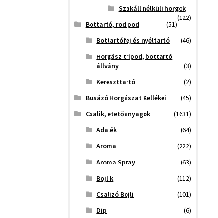
Szakáll nélküli horgok
(122)
Bottartó, rod pod
(51)
Bottartófej és nyéltartó
(46)
Horgász tripod, bottartó
állvány
(3)
Kereszttartó
(2)
Busázó Horgászat Kellékei
(45)
Csalik, etetőanyagok
(1631)
Adalék
(64)
Aroma
(222)
Aroma Spray
(63)
Bojlik
(112)
Csalizó Bojli
(101)
Dip
(6)