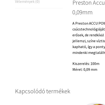
Preston Accu
Vélemények (0)
0,09mm
A Preston ACCU POW
csúcstechnológiáját
erősek, de rendkívü
jellemzi, színe víz
kapható, így a pont
mindenki megtalálha
Kiszerelés: 100m
Méret: 0,09 mm
Kapcsolódó termékek