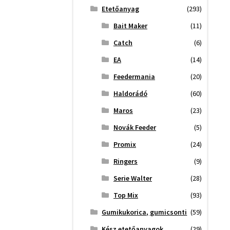
Etetőanyag
(293)
Bait Maker
(11)
Catch
(6)
EA
(14)
Feedermania
(20)
Haldorádó
(60)
Maros
(23)
Novák Feeder
(5)
Promix
(24)
Ringers
(9)
Serie Walter
(28)
Top Mix
(93)
Gumikukorica, gumicsonti
(59)
Kész etetőanyagok
(29)