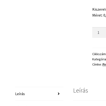
Kiszerel
Méret: 
Preston
Accu
Power
Előkezs
-
Cikkszám
Kategóri
0,09mm
Címke:
Pr
mennyis
Leírás
Leírás