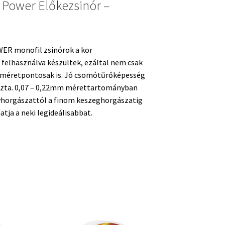
 Power Előkezsinór –
ER monofil zsinórok a kor
 felhasználva készültek, ezáltal nem csak
l méretpontosak is. Jó csomótűrőképesség
tiszta. 0,07 – 0,22mm mérettartományban
yhorgászattól a finom keszeghorgászatig
tja a neki legideálisabbat.