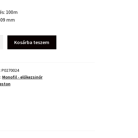
és: 100m
0,09 mm
Kosárba teszem
inór
:
P0270024
a:
Monofil - előkezsinór
eston
ég