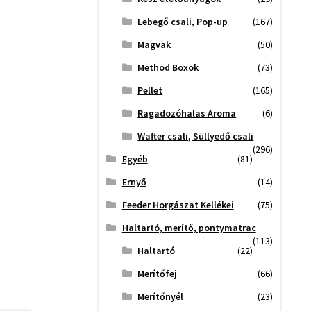
Lebegő csali, Pop-up
(167)
Magvak
(50)
Method Boxok
(73)
Pellet
(165)
Ragadozóhalas Aroma
(6)
Wafter csali, Süllyedő csali
(296)
Egyéb
(81)
Ernyő
(14)
Feeder Horgászat Kellékei
(75)
Haltartó, merítő, pontymatrac
(113)
Haltartó
(22)
Merítőfej
(66)
Merítőnyél
(23)