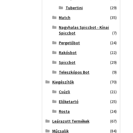
Tubertini
(29)
Match
(35)
Nagyhalas Spiccbot - Kínai
Spiccbot
(7)
Pergetőbot
(24)
Rakósbot
(22)
Spiccbot
(29)
Teleszkópos Bot
(9)
Kiegészítők
(70)
Csúzli
(21)
Előketartó
(25)
Rosta
(24)
Leárazott Termékek
(67)
Műcsalik
(84)