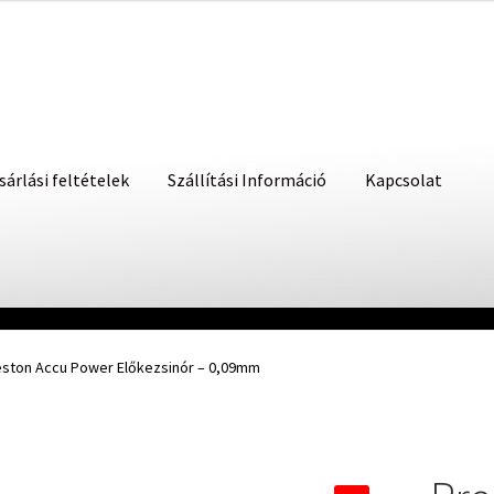
sárlási feltételek
Szállítási Információ
Kapcsolat
eston Accu Power Előkezsinór – 0,09mm