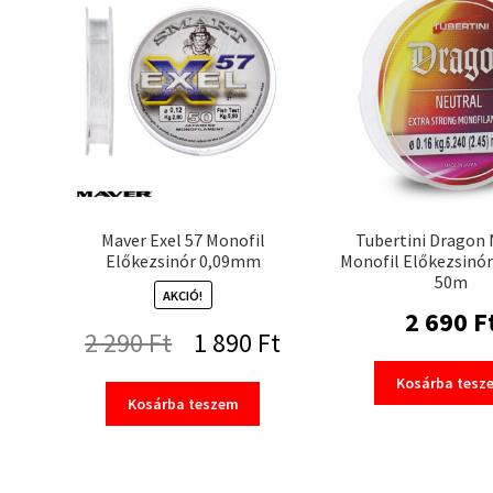
Maver Exel 57 Monofil
Tubertini Dragon 
Előkezsinór 0,09mm
Monofil Előkezsinór
50m
AKCIÓ!
2 690
F
Original
Current
2 290
Ft
1 890
Ft
price
price
Kosárba tesz
Kosárba teszem
was:
is:
2
1