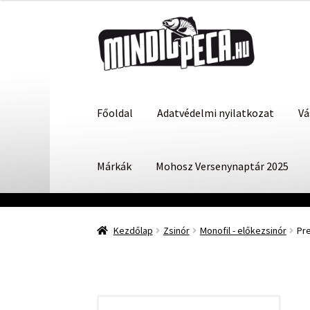
Ugrás
Kilépés
a
a
navigációhoz
tartalomba
Főoldal
Adatvédelmi nyilatkozat
Vá
Márkák
Mohosz Versenynaptár 2025
Kezdőlap
Zsinór
Monofil - előkezsinór
Pr