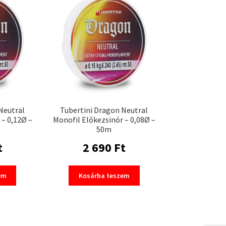
Neutral
Tubertini Dragon Neutral
 – 0,12Ø –
Monofil Előkezsinór – 0,08Ø –
50m
t
2 690
Ft
em
Kosárba teszem