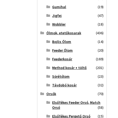
Gumihal
(19)
Jigfej
(47)
Wobbler
(18)
Ólmok, etetőkosarak
(436)
Bojlis Ólom
(14)
Feeder Ólom
(20)
Feederkosár
(169)
Method kosár + töltő
(201)
Sörétólom
(23)
Távdobó kosár
(32)
Orsók
(70)
Elsőfékes Feeder Orsó, Match
Orsó
(58)
Elsőfékes Pergető Orsó
(15)