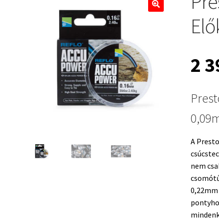
Pre
🔍
Elő
2 
Prest
0,09
A Prest
csúcstec
nem csak
csomótűr
0,22mm 
pontyho
mindenki