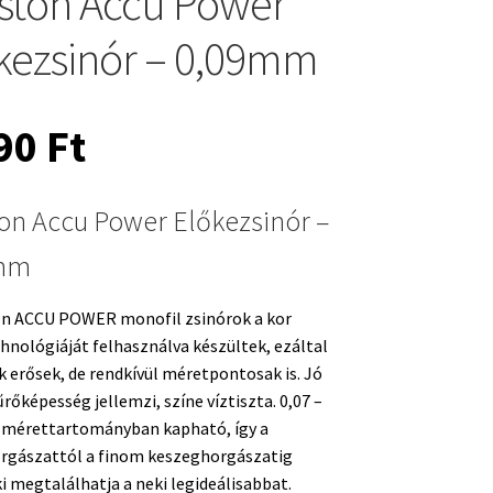
ston Accu Power
kezsinór – 0,09mm
390
Ft
on Accu Power Előkezsinór –
mm
on ACCU POWER monofil zsinórok a kor
hnológiáját felhasználva készültek, ezáltal
 erősek, de rendkívül méretpontosak is. Jó
őképesség jellemzi, színe víztiszta. 0,07 –
mérettartományban kapható, így a
rgászattól a finom keszeghorgászatig
 megtalálhatja a neki legideálisabbat.