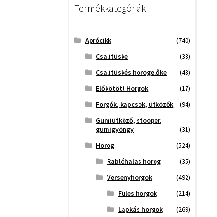
Termékkategóriák
Aprócikk
(740)
Csalitüske
(33)
Csalitüskés horogelőke
(43)
Előkötött Horgok
(17)
Forgók, kapcsok, ütközők
(94)
Gumiütköző, stooper,
gumigyöngy
(31)
Horog
(524)
Rablóhalas horog
(35)
Versenyhorgok
(492)
Füles horgok
(214)
Lapkás horgok
(269)