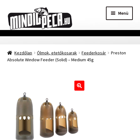
Ugrás
Kilépés
Menü
a
a
navigációhoz
tartalomba
Főoldal
Kezdőlap
Ólmok, etetőkosarak
Feederkosár
Preston
Adatvédelmi nyilatkozat
Absolute Window Feeder (Solid) – Medium 45g
Vásárlási feltételek
Szállítási Információ
🔍
Kapcsolat
Márkák
Mohosz Versenynaptár 2025