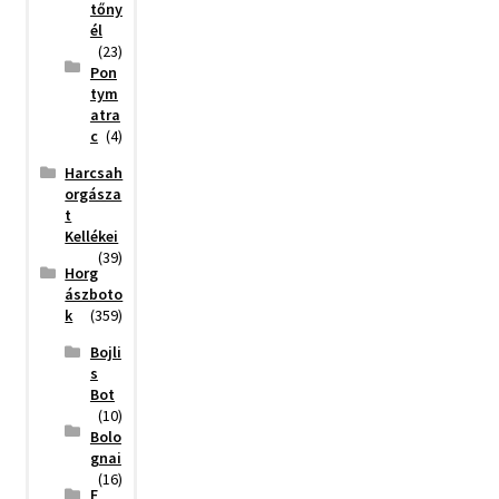
tőny
él
(23)
Pon
tym
atra
c
(4)
Harcsah
orgásza
t
Kellékei
(39)
Horg
ászboto
k
(359)
Bojli
s
Bot
(10)
Bolo
gnai
(16)
F