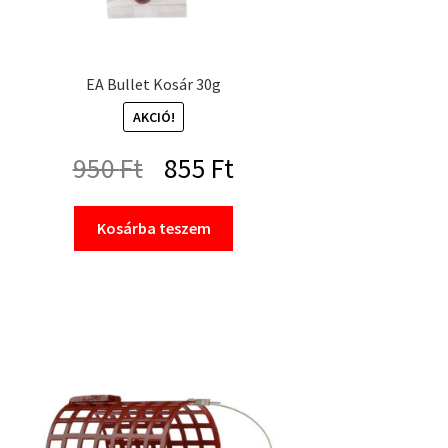
EA Bullet Kosár 30g
AKCIÓ!
Original
Current
950
Ft
855
Ft
price
price
Kosárba teszem
was:
is:
950 Ft.
855 Ft.