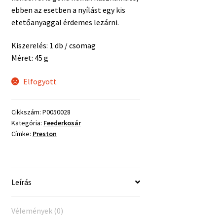
ebben az esetben a nyílást egy kis
etetőanyaggal érdemes lezárni.
Kiszerelés: 1 db / csomag
Méret: 45 g
Elfogyott
Cikkszám:
P0050028
Kategória:
Feederkosár
Címke:
Preston
Leírás
Vélemények (0)