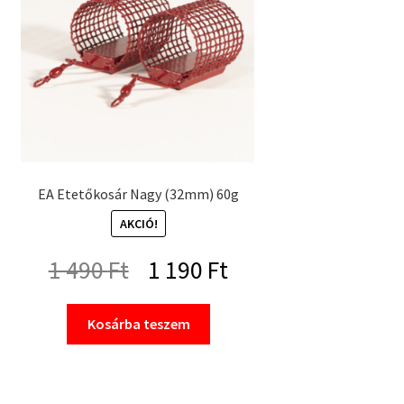
EA Etetőkosár Nagy (32mm) 60g
AKCIÓ!
Original
Current
1 490
Ft
1 190
Ft
price
price
Kosárba teszem
was:
is:
1
1