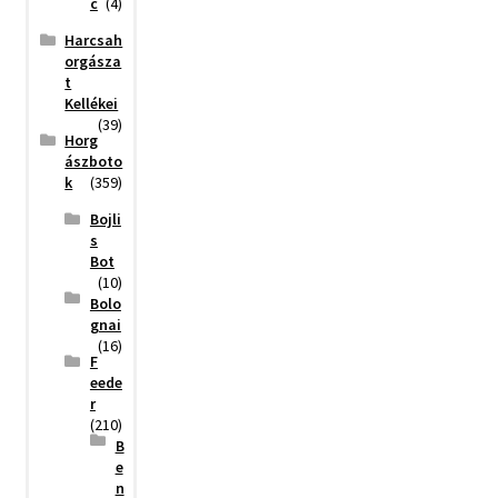
c
(4)
Harcsah
orgásza
t
Kellékei
(39)
Horg
ászboto
k
(359)
Bojli
s
Bot
(10)
Bolo
gnai
(16)
F
eede
r
(210)
B
e
n