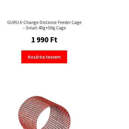
GURU X-Change Distance Feeder Cage
– Small 40g+50g Cage
1 990
Ft
Kosárba teszem