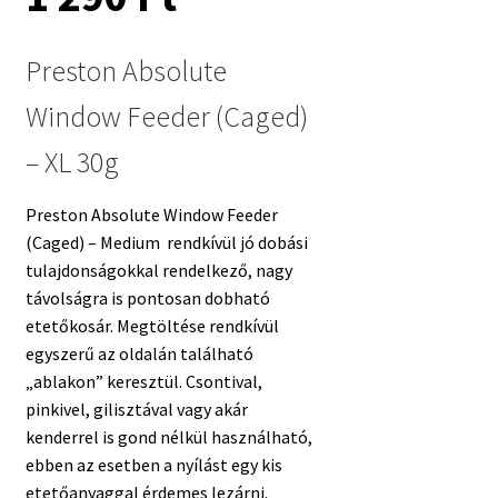
Preston Absolute
Window Feeder (Caged)
– XL 30g
Preston Absolute Window Feeder
(Caged) – Medium rendkívül jó dobási
tulajdonságokkal rendelkező, nagy
távolságra is pontosan dobható
etetőkosár. Megtöltése rendkívül
egyszerű az oldalán található
„ablakon” keresztül. Csontival,
pinkivel, gilisztával vagy akár
kenderrel is gond nélkül használható,
ebben az esetben a nyílást egy kis
etetőanyaggal érdemes lezárni.