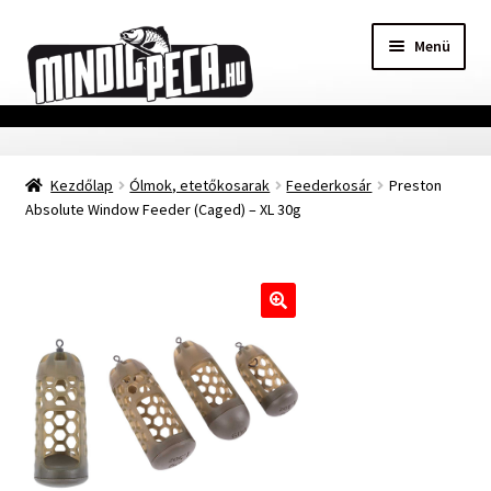
Ugrás
Kilépés
Menü
a
a
navigációhoz
tartalomba
Főoldal
Kezdőlap
Ólmok, etetőkosarak
Feederkosár
Preston
Adatvédelmi nyilatkozat
Absolute Window Feeder (Caged) – XL 30g
Vásárlási feltételek
Szállítási Információ
🔍
Kapcsolat
Márkák
Mohosz Versenynaptár 2025