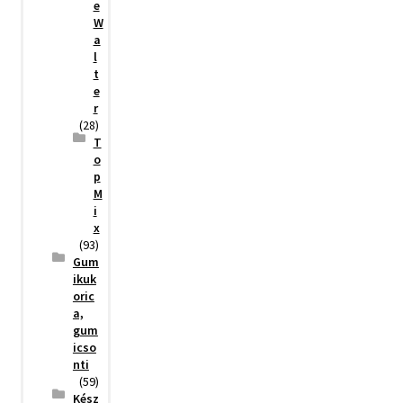
e
W
a
l
t
e
r
(28)
T
o
p
M
i
x
(93)
Gum
ikuk
oric
a,
gum
icso
nti
(59)
Kész