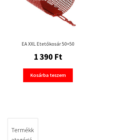
EA XXL Etetőkosár 50×50
1 390
Ft
Kosárba teszem
Termékk
ategóriá