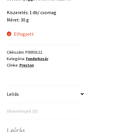
Kiszerelés: 1 db/ csomag
Méret: 30 g
Elfogyott
Cikkszám:
P0050122
Kategória:
Feederkosár
Címke:
Preston
Leírás
Vélemények (0)
Leírás