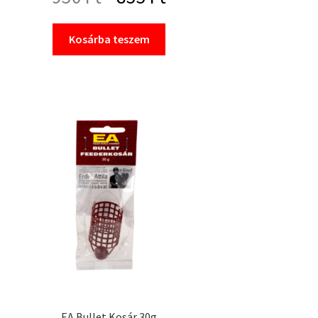
price
price
Kosárba teszem
was:
is:
950 Ft.
855 Ft.
EA Bullet Kosár 30g