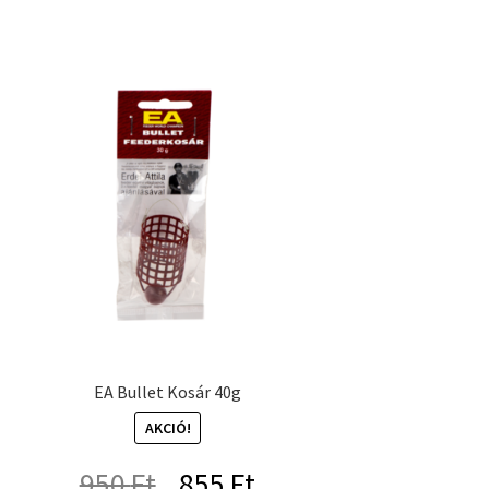
EA Bullet Kosár 40g
AKCIÓ!
Original
Current
950
Ft
855
Ft