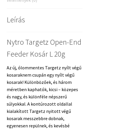
Vélemények (0)
Leírás
Nytro Targetz Open-End
Feeder Kosár L 20g
Az új, ólommentes Targetz nyílt végű
kosaraknem csupán egy nyílt végű
kosarak! Különbözőek, és három
méretben kaphatók, kicsi – közepes
és nagy, és különféle népszerű
súlyokkal. A kontúrozott oldallal
kialakított Targetz nyitott végű
kosarak messzebbre dobnak,
egyenesen repülnek, és kevésbé