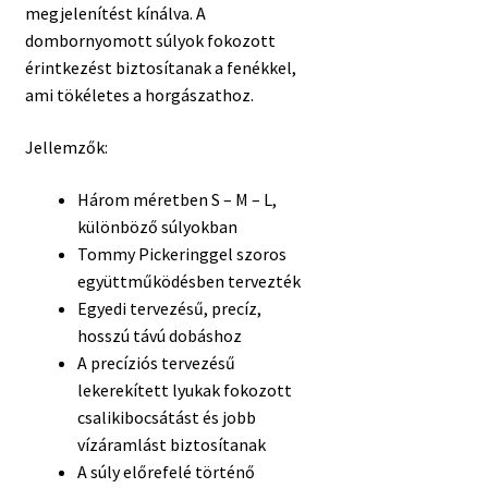
megjelenítést kínálva. A
dombornyomott súlyok fokozott
érintkezést biztosítanak a fenékkel,
ami tökéletes a horgászathoz.
Jellemzők:
Három méretben S – M – L,
különböző súlyokban
Tommy Pickeringgel szoros
együttműködésben tervezték
Egyedi tervezésű, precíz,
hosszú távú dobáshoz
A precíziós tervezésű
lekerekített lyukak fokozott
csalikibocsátást és jobb
vízáramlást biztosítanak
A súly előrefelé történő