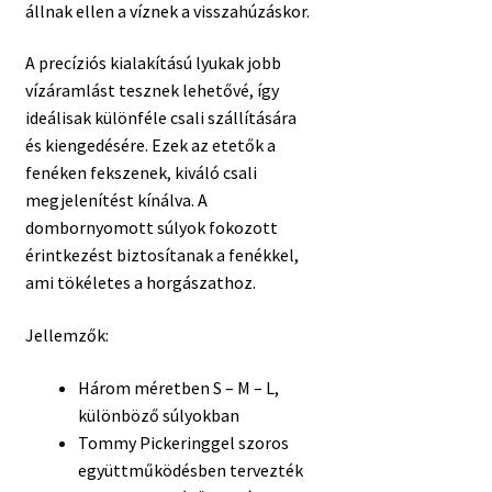
állnak ellen a víznek a visszahúzáskor.
A precíziós kialakítású lyukak jobb
vízáramlást tesznek lehetővé, így
ideálisak különféle csali szállítására
és kiengedésére. Ezek az etetők a
fenéken fekszenek, kiváló csali
megjelenítést kínálva. A
dombornyomott súlyok fokozott
érintkezést biztosítanak a fenékkel,
ami tökéletes a horgászathoz.
Jellemzők:
Három méretben S – M – L,
különböző súlyokban
Tommy Pickeringgel szoros
együttműködésben tervezték