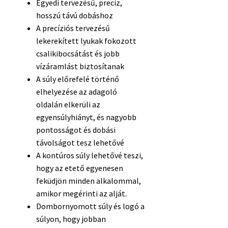
Egyedi tervezésű, precíz,
hosszú távú dobáshoz
A precíziós tervezésű
lekerekített lyukak fokozott
csalikibocsátást és jobb
vízáramlást biztosítanak
A súly előrefelé történő
elhelyezése az adagoló
oldalán elkerüli az
egyensúlyhiányt, és nagyobb
pontosságot és dobási
távolságot tesz lehetővé
A kontúros súly lehetővé teszi,
hogy az etető egyenesen
feküdjön minden alkalommal,
amikor megérinti az alját.
Dombornyomott súly és logó a
súlyon, hogy jobban