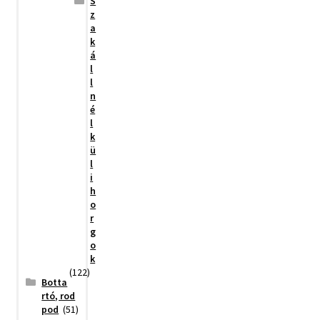
S
z
a
k
á
l
l
n
é
l
k
ü
l
i
h
o
r
g
o
k
(122)
Botta
rtó, rod
pod
(51)