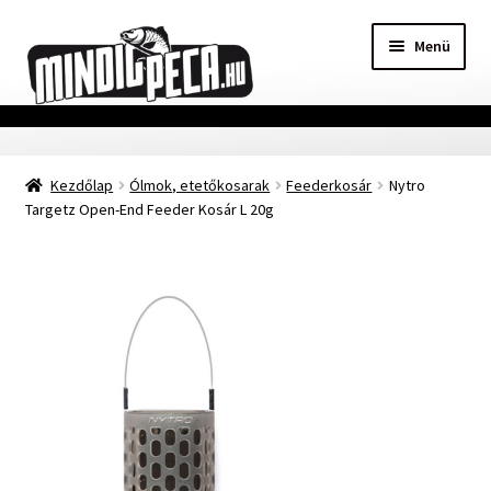
Ugrás
Kilépés
Menü
a
a
navigációhoz
tartalomba
Főoldal
Kezdőlap
Ólmok, etetőkosarak
Feederkosár
Nytro
Adatvédelmi nyilatkozat
Targetz Open-End Feeder Kosár L 20g
Vásárlási feltételek
Szállítási Információ
Kapcsolat
Márkák
Mohosz Versenynaptár 2025