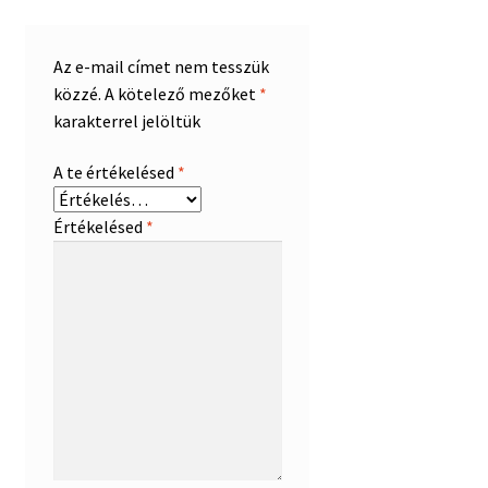
Az e-mail címet nem tesszük
közzé.
A kötelező mezőket
*
karakterrel jelöltük
A te értékelésed
*
Értékelésed
*