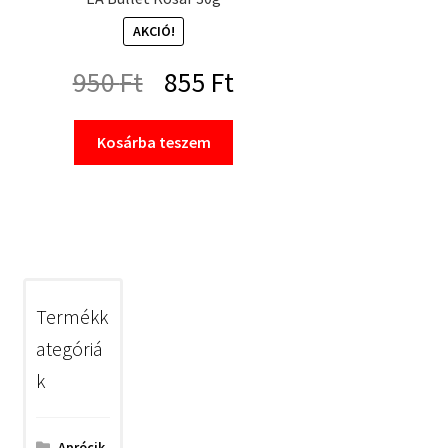
AKCIÓ!
Original
Current
950
Ft
855
Ft
price
price
Kosárba teszem
was:
is:
950 Ft.
855 Ft.
Termékk
ategóriá
k
Aprócik