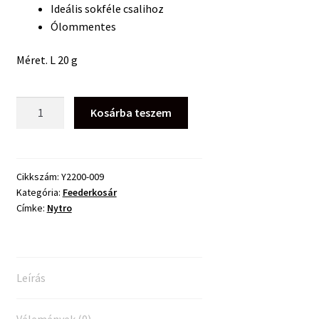
Ideális sokféle csalihoz
Ólommentes
Méret. L 20 g
Nytro
Kosárba teszem
Targetz
Open-
End
Feeder
Cikkszám:
Y2200-009
Kategória:
Feederkosár
Kosár
Címke:
Nytro
L
20g
mennyiség
Leírás