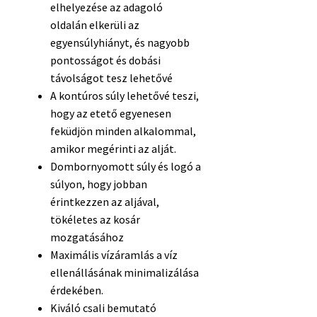
elhelyezése az adagoló
oldalán elkerüli az
egyensúlyhiányt, és nagyobb
pontosságot és dobási
távolságot tesz lehetővé
A kontúros súly lehetővé teszi,
hogy az etető egyenesen
feküdjön minden alkalommal,
amikor megérinti az alját.
Dombornyomott súly és logó a
súlyon, hogy jobban
érintkezzen az aljával,
tökéletes az kosár
mozgatásához
Maximális vízáramlás a víz
ellenállásának minimalizálása
érdekében.
Kiváló csali bemutató