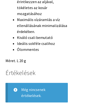
érintkezzen az aljával,
tökéletes az kosár
mozgatásához
Maximális vízáramlás a víz
ellenállásának minimalizálása
érdekében.
Kiváló csali bemutató
Ideális sokféle csalihoz
Ólommentes
Méret. L 20 g
Értékelések
Még nincsenek
értékelések.