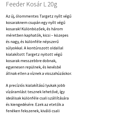
Feeder Kosár L 20g
Az új, ólommentes Targetz nyílt végű
kosaraknem csupán egy nyílt végű
kosarak! Különbözőek, és három
méretben kaphatók, kicsi – közepes
és nagy, és különféle népszerű
súlyokkal. A kontúrozott oldallal
kialakított Targetz nyitott végű
kosarak messzebbre dobnak,
egyenesen repülnek, és kevésbé
állnak ellen a víznek a visszahúzáskor.
A precíziós kialakítású lyukak jobb
vízáramlást tesznek lehetővé, így
ideálisak különféle csali szállítására
és kiengedésére. Ezek az etetők a
fenéken fekszenek, kiváló csali