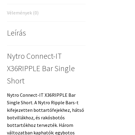
Vélemények (0)
Leírás
Nytro Connect-IT
X36RIPPLE Bar Single
Short
Nytro Connect-IT X36RIPPLE Bar
Single Short. A Nytro Ripple Bars-t
kifejezetten bottartófejekhez, hátsó
botvillákhoz, és rakósbotós
bottartókhoz tervezték. Három
változatban kaphatók: egybotos