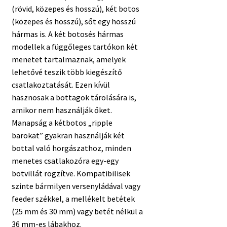
(rövid, közepes és hosszú), két botos
(közepes és hosszú), sőt egy hosszú
hármas is. A két botosés hármas
modellek a függőleges tartókon két
menetet tartalmaznak, amelyek
lehetővé teszik több kiegészítő
csatlakoztatását. Ezen kívül
hasznosak a bottagok tárolására is,
amikor nem használják őket.
Manapság a kétbotos „ripple
barokat” gyakran használják két
bottal való horgászathoz, minden
menetes csatlakozóra egy-egy
botvillát rögzítve. Kompatibilisek
szinte bármilyen versenyládával vagy
feeder székkel, a mellékelt betétek
(25 mm és 30 mm) vagy betét nélkül a
36 mm-es lábakhoz.