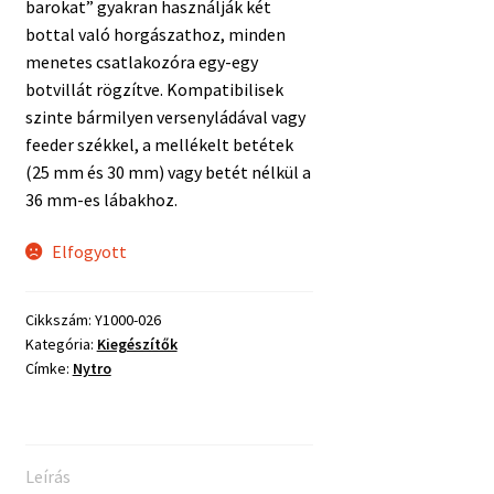
barokat” gyakran használják két
bottal való horgászathoz, minden
menetes csatlakozóra egy-egy
botvillát rögzítve. Kompatibilisek
szinte bármilyen versenyládával vagy
feeder székkel, a mellékelt betétek
(25 mm és 30 mm) vagy betét nélkül a
36 mm-es lábakhoz.
Elfogyott
Cikkszám:
Y1000-026
Kategória:
Kiegészítők
Címke:
Nytro
Leírás