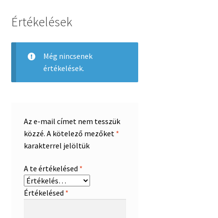
Értékelések
Még nincsenek
értékelések.
Az e-mail címet nem tesszük
közzé.
A kötelező mezőket
*
karakterrel jelöltük
A te értékelésed
*
Értékelésed
*