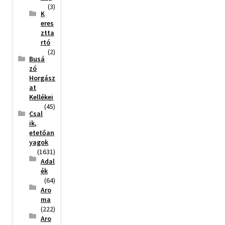
(3)
K
eres
ztta
rtó
(2)
Busá
zó
Horgász
at
Kellékei
(45)
Csal
ik,
etetőan
yagok
(1631)
Adal
ék
(64)
Aro
ma
(222)
Aro