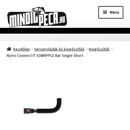
Ugrás
Kilépés
Menü
a
a
navigációhoz
tartalomba
Főoldal
Kezdőlap
Versenyládák és kiegészítők
Kiegészítők
Adatvédelmi nyilatkozat
Nytro Connect-IT X36RIPPLE Bar Single Short
Vásárlási feltételek
Szállítási Információ
Kapcsolat
Márkák
Mohosz Versenynaptár 2025