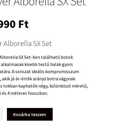
er Alborella SX Set
 990
Ft
 Alborella SX Set
Alborella SX Set-ben található botok
 alkalmasak kisebb testű halak gyors
atára. A sorozat ideális kompromisszum
 akik jó ár-érték arányú botra vágynak.
us tokban kaphatók négy, különböző méretű,
3,5 és 4 méteres hosszban.
Kosárba teszem
a