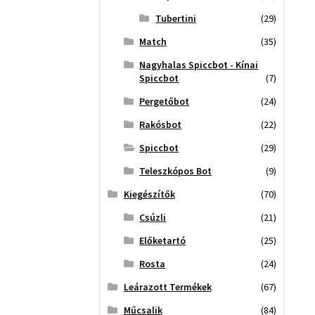
Tubertini
(29)
Match
(35)
Nagyhalas Spiccbot - Kínai
Spiccbot
(7)
Pergetőbot
(24)
Rakósbot
(22)
Spiccbot
(29)
Teleszkópos Bot
(9)
Kiegészítők
(70)
Csúzli
(21)
Előketartó
(25)
Rosta
(24)
Leárazott Termékek
(67)
Műcsalik
(84)