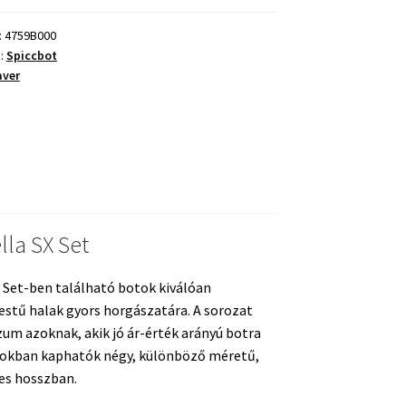
ég
:
4759B000
a:
Spiccbot
ver
lla SX Set
X Set-ben található botok kiválóan
estű halak gyors horgászatára. A sorozat
um azoknak, akik jó ár-érték arányú botra
tokban kaphatók négy, különböző méretű,
res hosszban.