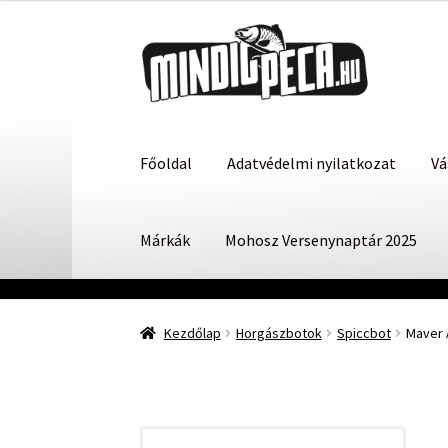
Ugrás
Kilépés
a
a
navigációhoz
tartalomba
Főoldal
Adatvédelmi nyilatkozat
Vá
Márkák
Mohosz Versenynaptár 2025
Kezdőlap
Horgászbotok
Spiccbot
Maver 