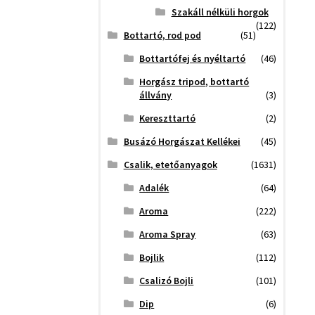
Szakáll nélküli horgok
(122)
Bottartó, rod pod
(51)
Bottartófej és nyéltartó
(46)
Horgász tripod, bottartó
állvány
(3)
Kereszttartó
(2)
Busázó Horgászat Kellékei
(45)
Csalik, etetőanyagok
(1631)
Adalék
(64)
Aroma
(222)
Aroma Spray
(63)
Bojlik
(112)
Csalizó Bojli
(101)
Dip
(6)