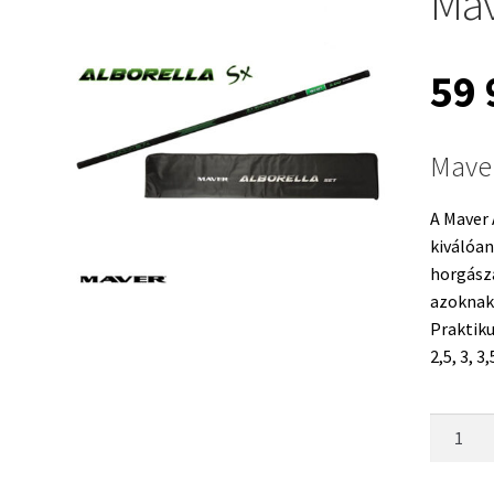
Mav
59
Maver
A Maver 
kiválóan
horgász
azoknak,
Praktik
2,5, 3, 
Maver
Alborell
SX