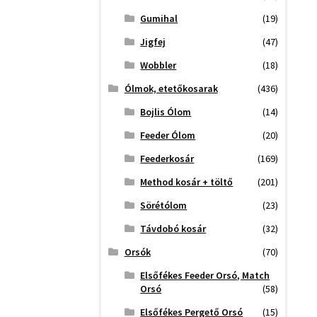
Gumihal
(19)
Jigfej
(47)
Wobbler
(18)
Ólmok, etetőkosarak
(436)
Bojlis Ólom
(14)
Feeder Ólom
(20)
Feederkosár
(169)
Method kosár + töltő
(201)
Sörétólom
(23)
Távdobó kosár
(32)
Orsók
(70)
Elsőfékes Feeder Orsó, Match
Orsó
(58)
Elsőfékes Pergető Orsó
(15)