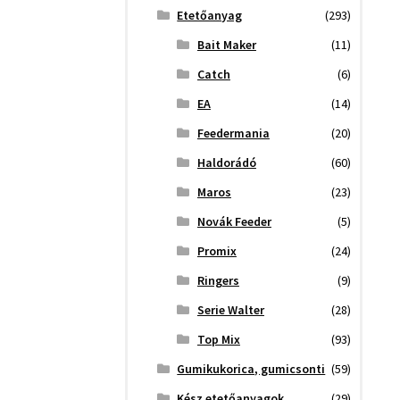
Etetőanyag
(293)
Bait Maker
(11)
Catch
(6)
EA
(14)
Feedermania
(20)
Haldorádó
(60)
Maros
(23)
Novák Feeder
(5)
Promix
(24)
Ringers
(9)
Serie Walter
(28)
Top Mix
(93)
Gumikukorica, gumicsonti
(59)
Kész etetőanyagok
(29)