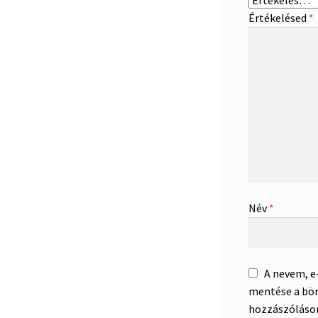
Értékelésed
*
Név
*
A nevem, 
mentése a bö
hozzászóláso