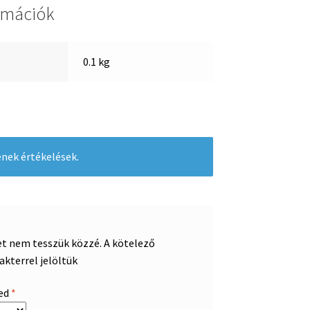
rmációk
0.1 kg
nek értékelések.
et nem tesszük közzé.
A kötelező
akterrel jelöltük
sed
*