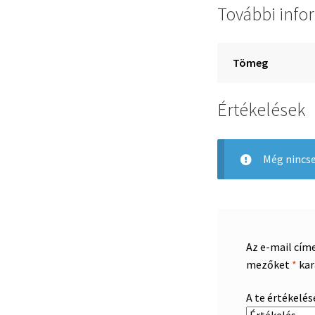
További info
Tömeg
Értékelések
Még nincse
Az e-mail cím
mezőket
*
kar
A te értékelé