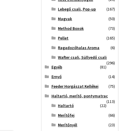
Lebegő csali, Pop-up
(167)
Magvak
(50)
Method Boxok
(73)
Pellet
(165)
Ragadozóhalas Aroma
(6)
Wafter csali, Süllyedő csali
(296)
Egyéb
(81)
Ernyő
(14)
Feeder Horgászat Kellékei
(75)
Haltartó, merítő, pontymatrac
(113)
Haltartó
(22)
Merítőfej
(66)
Merítőnyél
(23)