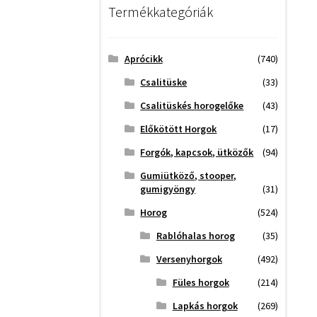
Termékkategóriák
Aprócikk
(740)
Csalitüske
(33)
Csalitüskés horogelőke
(43)
Előkötött Horgok
(17)
Forgók, kapcsok, ütközők
(94)
Gumiütköző, stooper,
gumigyöngy
(31)
Horog
(524)
Rablóhalas horog
(35)
Versenyhorgok
(492)
Füles horgok
(214)
Lapkás horgok
(269)