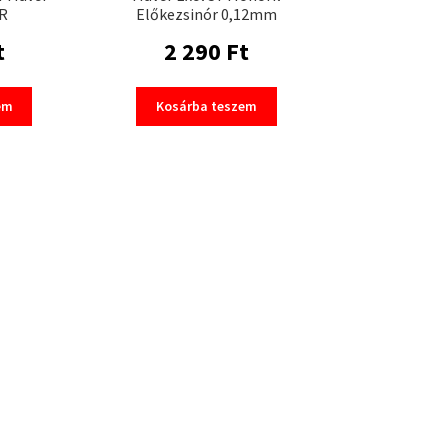
QR
Előkezsinór 0,12mm
t
2 290
Ft
em
Kosárba teszem