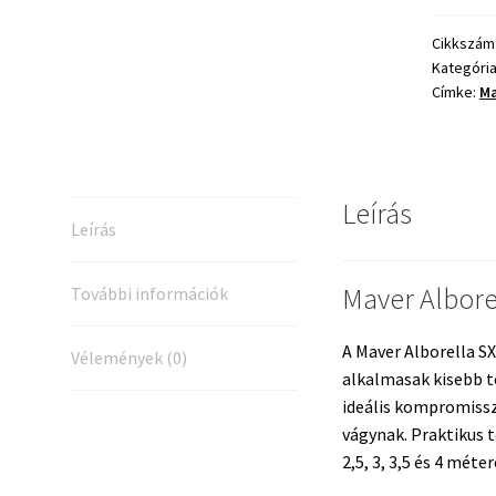
Set
mennyis
Cikkszám
Kategóri
Címke:
Ma
Leírás
Leírás
Maver Albore
További információk
A Maver Alborella S
Vélemények (0)
alkalmasak kisebb t
ideális kompromissz
vágynak. Praktikus 
2,5, 3, 3,5 és 4 méte