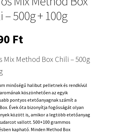
os Mix Method Box
li – 500g + 100g
690
Ft
 Mix Method Box Chili – 500g
g
m minőségű halibut pelletnek és rendkívül
aromának köszönhetően az egyik
sabb pontyos etetőanyagnak számít a
ox. Évek óta bizonyítja fogósságát olyan
nyek között is, amikor a legtöbb etetőanyag
 kudarcot vallott. 500+100 grammos
lésben kapható. Minden Method Box