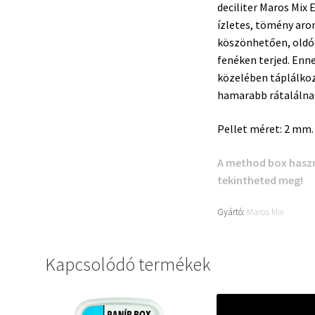
deciliter Maros Mix 
ízletes, tömény ar
köszönhetően, oldód
fenéken terjed. Enn
közelében táplálkoz
hamarabb rátalálnak
Pellet méret: 2 mm.
A method box haszná
tekintheted meg!
Gyártó:
Maros Mix
Kapcsolódó termékek