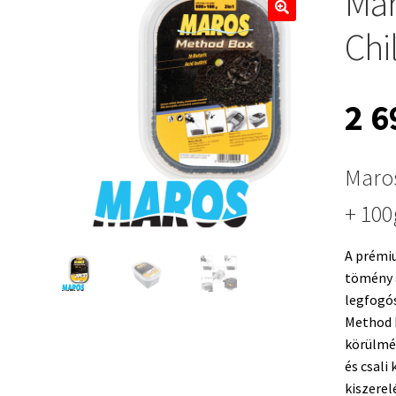
Mar
🔍
Chi
2 
Maros
+ 100
A prémiu
tömény 
legfogó
Method B
körülmé
és csali
kiszere