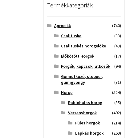
Termékkategóriák
Aprócikk
(740)
Csalitüske
(33)
Csalitüskés horogelőke
(43)
Előkötött Horgok
(17)
Forgók, kapcsok, ütközők
(94)
Gumiütköző, stooper,
gumigyöngy
(31)
Horog
(524)
Rablóhalas horog
(35)
Versenyhorgok
(492)
Füles horgok
(214)
Lapkás horgok
(269)