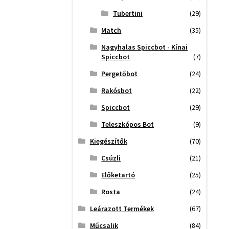
Tubertini
(29)
Match
(35)
Nagyhalas Spiccbot - Kínai
Spiccbot
(7)
Pergetőbot
(24)
Rakósbot
(22)
Spiccbot
(29)
Teleszkópos Bot
(9)
Kiegészítők
(70)
Csúzli
(21)
Előketartó
(25)
Rosta
(24)
Leárazott Termékek
(67)
Műcsalik
(84)