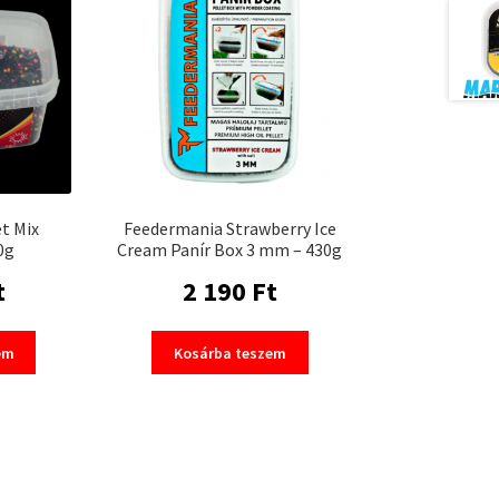
et Mix
Feedermania Strawberry Ice
0g
Cream Panír Box 3 mm – 430g
t
2 190
Ft
em
Kosárba teszem