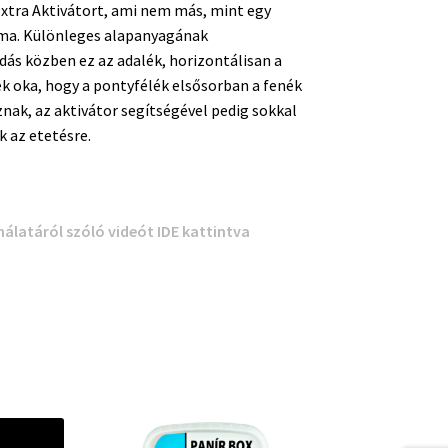
Extra Aktivátort, ami nem más, mint egy
oma. Különleges alapanyagának
ás közben ez az adalék, horizontálisan a
ek oka, hogy a pontyfélék elsősorban a fenék
nak, az aktivátor segítségével pedig sokkal
 az etetésre.
latáról szóló videót IDE kattintva