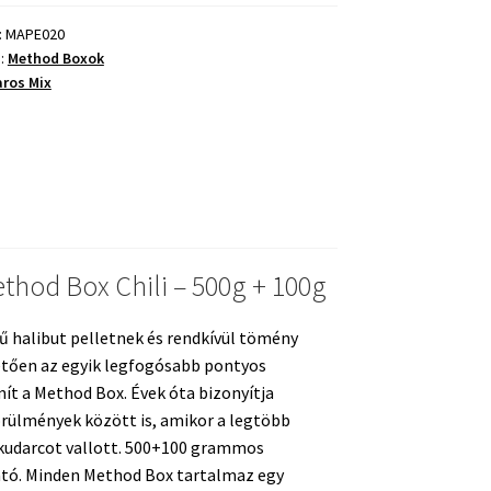
:
MAPE020
a:
Method Boxok
ros Mix
ég
thod Box Chili – 500g + 100g
halibut pelletnek és rendkívül tömény
ően az egyik legfogósabb pontyos
t a Method Box. Évek óta bizonyítja
rülmények között is, amikor a legtöbb
 kudarcot vallott. 500+100 grammos
ató. Minden Method Box tartalmaz egy