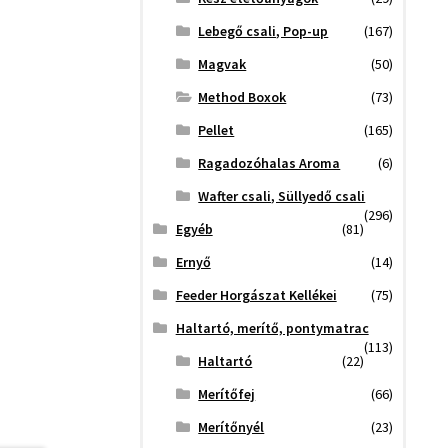
Lebegő csali, Pop-up
(167)
Magvak
(50)
Method Boxok
(73)
Pellet
(165)
Ragadozóhalas Aroma
(6)
Wafter csali, Süllyedő csali
(296)
Egyéb
(81)
Ernyő
(14)
Feeder Horgászat Kellékei
(75)
Haltartó, merítő, pontymatrac
(113)
Haltartó
(22)
Merítőfej
(66)
Merítőnyél
(23)