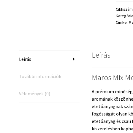
Box
Chili
Cikkszám
Kategóri
-
Címke:
Ma
500g
+
100g
mennyis
Leírás
Leírás
Maros Mix Me
További információk
A prémium minőségű 
Vélemények (0)
aromának köszönhet
etetőanyagnak számí
fogósságát olyan kö
etetőanyag és csali
kiszerelésben kaph