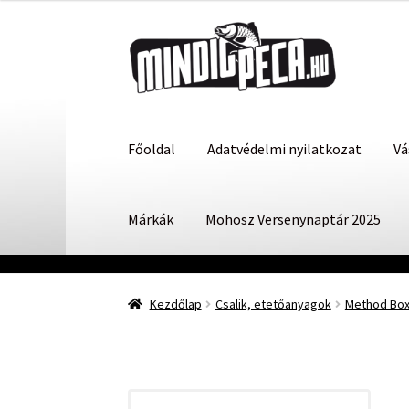
Ugrás
Kilépés
a
a
navigációhoz
tartalomba
Főoldal
Adatvédelmi nyilatkozat
Vá
Márkák
Mohosz Versenynaptár 2025
Kezdőlap
Csalik, etetőanyagok
Method Bo