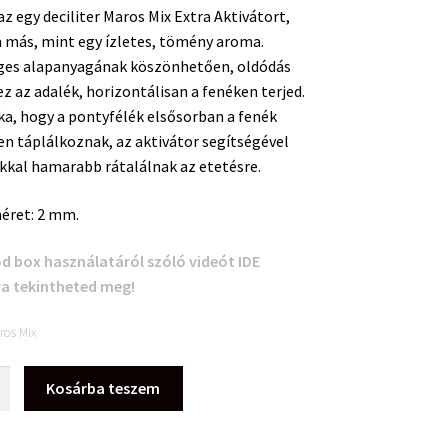
z egy deciliter Maros Mix Extra Aktivátort,
 más, mint egy ízletes, tömény aroma.
ges alapanyagának köszönhetően, oldódás
z az adalék, horizontálisan a fenéken terjed.
a, hogy a pontyfélék elsősorban a fenék
n táplálkoznak, az aktivátor segítségével
kkal hamarabb rátalálnak az etetésre.
éret: 2 mm.
d box használatáról szóló videót IDE
va tekintheted meg!
ros Mix
Kosárba teszem