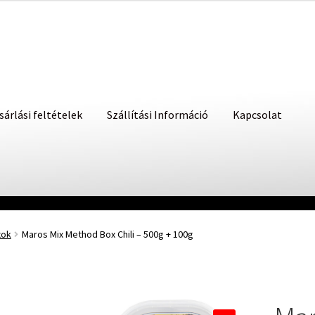
sárlási feltételek
Szállítási Információ
Kapcsolat
xok
Maros Mix Method Box Chili – 500g + 100g