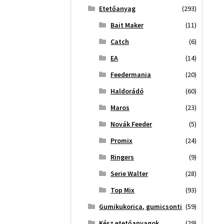
Etetőanyag
(293)
Bait Maker
(11)
Catch
(6)
EA
(14)
Feedermania
(20)
Haldorádó
(60)
Maros
(23)
Novák Feeder
(5)
Promix
(24)
Ringers
(9)
Serie Walter
(28)
Top Mix
(93)
Gumikukorica, gumicsonti
(59)
Kész etetőanyagok
(29)