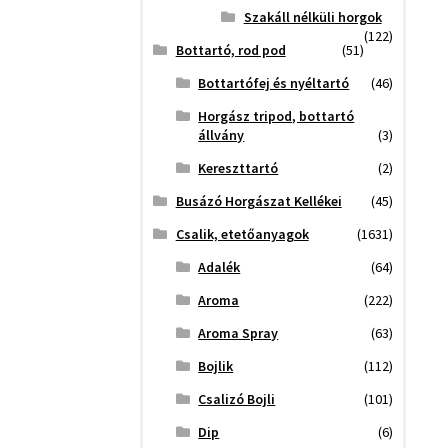
Szakáll nélküli horgok
(122)
Bottartó, rod pod
(51)
Bottartófej és nyéltartó
(46)
Horgász tripod, bottartó
állvány
(3)
Kereszttartó
(2)
Busázó Horgászat Kellékei
(45)
Csalik, etetőanyagok
(1631)
Adalék
(64)
Aroma
(222)
Aroma Spray
(63)
Bojlik
(112)
Csalizó Bojli
(101)
Dip
(6)