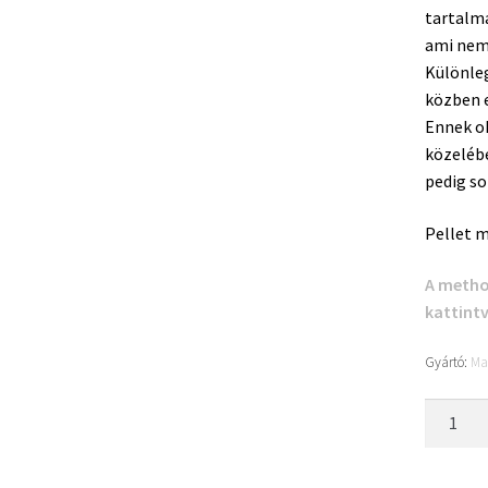
tartalma
ami nem
Különle
közben e
Ennek ok
közelébe
pedig so
Pellet m
A metho
kattint
Gyártó:
Ma
Maros
Mix
Method