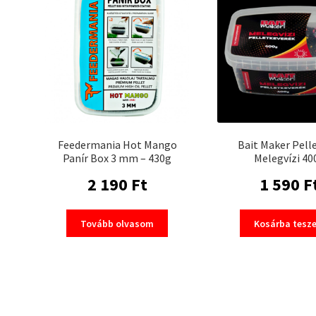
Feedermania Hot Mango
Bait Maker Pell
Panír Box 3 mm – 430g
Melegvízi 40
2 190
Ft
1 590
F
Tovább olvasom
Kosárba tesz