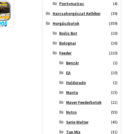
Pontymatrac
(4)
Harcsahorgászat Kellékei
(39)
Horgászbotok
(359)
Bojlis Bot
(10)
Bolognai
(16)
Feeder
(210)
Benzár
(2)
EA
(10)
Haldorado
(2)
Manta
(15)
Maver Feederbotok
(21)
Nytro
(55)
Serie Walter
(45)
Top Mix
(31)