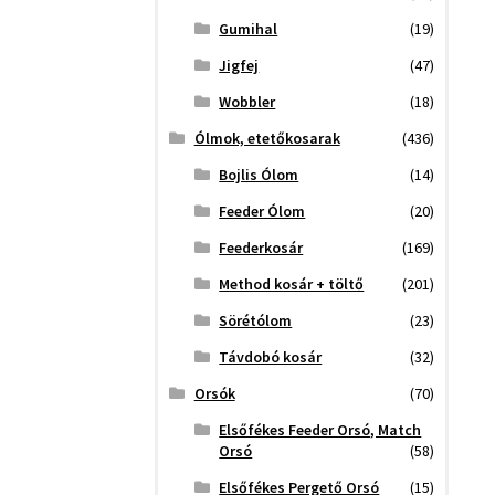
Gumihal
(19)
Jigfej
(47)
Wobbler
(18)
Ólmok, etetőkosarak
(436)
Bojlis Ólom
(14)
Feeder Ólom
(20)
Feederkosár
(169)
Method kosár + töltő
(201)
Sörétólom
(23)
Távdobó kosár
(32)
Orsók
(70)
Elsőfékes Feeder Orsó, Match
Orsó
(58)
Elsőfékes Pergető Orsó
(15)