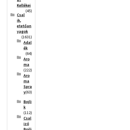
Kellékei
(45)
Csal
ik,
etetőan
yagok
(1631)
Adal
ék
(64)
Aro
ma
(222)
Aro
ma
Spra
y
(63)
Bojli
k
(112)
Csal
izó
Bojli