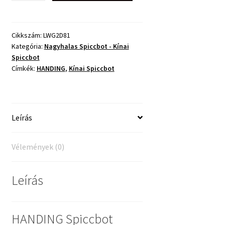
LWG2
8,1m
mennyiség
Cikkszám:
LWG2D81
Kategória:
Nagyhalas Spiccbot - Kínai
Spiccbot
Címkék:
HANDING
,
Kínai Spiccbot
Leírás
Vélemények (0)
Leírás
HANDING Spiccbot