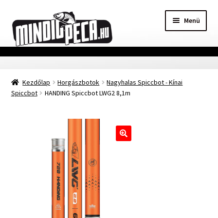
Ugrás
Kilépés
Menü
a
a
navigációhoz
tartalomba
Főoldal
Kezdőlap
Horgászbotok
Nagyhalas Spiccbot - Kínai
Adatvédelmi nyilatkozat
Spiccbot
HANDING Spiccbot LWG2 8,1m
Vásárlási feltételek
Szállítási Információ
🔍
Kapcsolat
Márkák
Mohosz Versenynaptár 2025