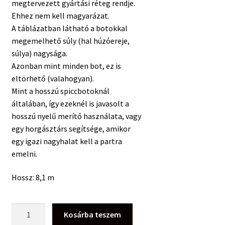
megtervezett gyártási réteg rendje.
Ehhez nem kell magyarázat.
A táblázatban látható a botokkal
megemelhető súly (hal húzóereje,
súlya) nagysága.
Azonban mint minden bot, ez is
eltörhető (valahogyan).
Mint a hosszú spiccbotoknál
általában, így ezeknél is javasolt a
hosszú nyelű merítő használata, vagy
egy horgásztárs segítsége, amikor
egy igazi nagyhalat kell a partra
emelni.
Hossz: 8,1 m
HANDING
Kosárba teszem
Spiccbot