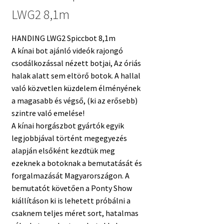
LWG2 8,1m
HANDING LWG2 Spiccbot 8,1m
A kínai bot ajánló videók rajongó
csodálkozással nézett botjai, Az óriás
halak alatt sem eltörő botok. A hallal
való közvetlen küzdelem élményének
a magasabb és végső, (ki az erősebb)
szintre való emelése!
A kínai horgászbot gyártók egyik
legjobbjával történt megegyezés
alapján elsőként kezdtük meg
ezeknek a botoknak a bemutatását és
forgalmazását Magyarországon. A
bemutatót követően a Ponty Show
kiállításon ki is lehetett próbálni a
csaknem teljes méret sort, hatalmas