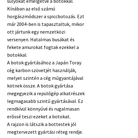
súlyokat emelgetve a botokkal.
Kínában az első számú
horgászmódszer a spiccbotozás. Ezt
már 2004-ben is tapasztaltuk, mikor
ott jártunk egy nemzetközi
versenyen. Hatalmas busákat és
fekete amurokat fogtak ezekkel a
botokkal.
A botok gyártásához a Japán Toray
cég karbon szövetjét használják,
melyet szintén a cég műgyantájával
kötnek össze. A botok gyártása
megegyezik a repülőgép alkatrészek
legmagasabb szintű gyártásával. Ez
rendkívül könnyűvé és rugalmasan
erőssé teszi ezeket a botokat.
A rajzon is látszik a bottestek jól
megtervezett gyártási réteg rendje.