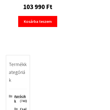
103 990
Ft
Kosárba teszem
Termékk
ategóriá
k
Aprócik
k
(740)
Csal