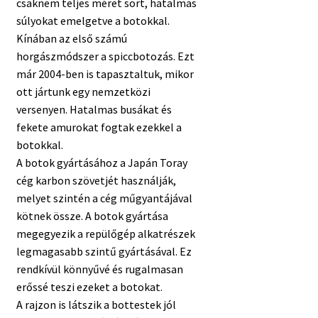
csaknem teljes méret sort, hatalmas
súlyokat emelgetve a botokkal.
Kínában az első számú
horgászmódszer a spiccbotozás. Ezt
már 2004-ben is tapasztaltuk, mikor
ott jártunk egy nemzetközi
versenyen. Hatalmas busákat és
fekete amurokat fogtak ezekkel a
botokkal.
A botok gyártásához a Japán Toray
cég karbon szövetjét használják,
melyet szintén a cég műgyantájával
kötnek össze. A botok gyártása
megegyezik a repülőgép alkatrészek
legmagasabb szintű gyártásával. Ez
rendkívül könnyűvé és rugalmasan
erőssé teszi ezeket a botokat.
A rajzon is látszik a bottestek jól