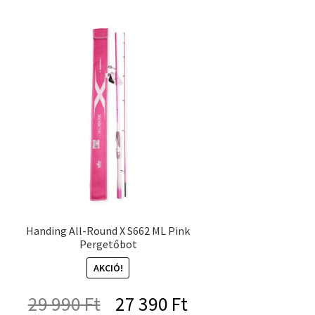
Handing All-Round X S662 ML Pink
Pergetőbot
AKCIÓ!
Original
Current
29 990
Ft
27 390
Ft