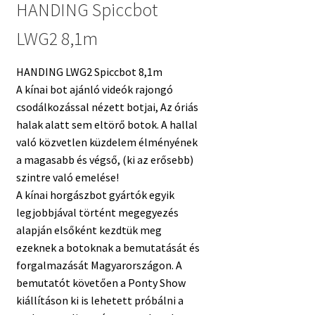
HANDING Spiccbot
LWG2 8,1m
HANDING LWG2 Spiccbot 8,1m
A kínai bot ajánló videók rajongó
csodálkozással nézett botjai, Az óriás
halak alatt sem eltörő botok. A hallal
való közvetlen küzdelem élményének
a magasabb és végső, (ki az erősebb)
szintre való emelése!
A kínai horgászbot gyártók egyik
legjobbjával történt megegyezés
alapján elsőként kezdtük meg
ezeknek a botoknak a bemutatását és
forgalmazását Magyarországon. A
bemutatót követően a Ponty Show
kiállításon ki is lehetett próbálni a