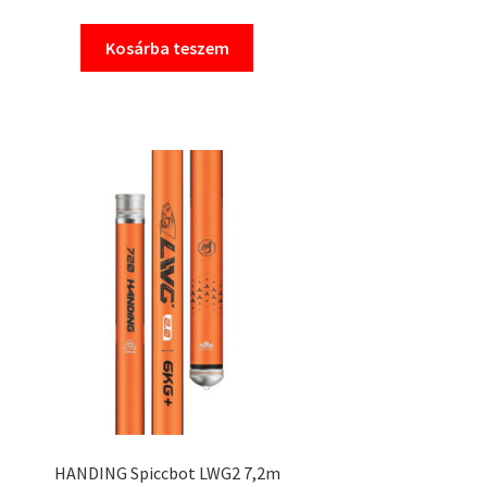
price
price
Kosárba teszem
was:
is:
29
27
990 Ft.
390 Ft.
HANDING Spiccbot LWG2 7,2m