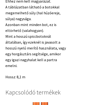
Ehhez nem kell magyarázat.
A táblázatban látható a botokkal
megemelhető súly (hal húzóereje,
súlya) nagysága.
Azonban mint minden bot, ez is
eltörhető (valahogyan).
Mint a hosszú spiccbotoknál
általában, így ezeknél is javasolt a
hosszú nyelű merítő használata, vagy
egy horgásztárs segítsége, amikor
egy igazi nagyhalat kell a partra
emelni.
Hossz: 8,1 m
Kapcsolódó termékek