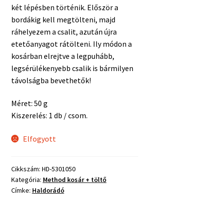
két lépésben történik. Először a
bordákig kell megtölteni, majd
ráhelyezem a csalit, azután újra
etetőanyagot rátölteni. Ily módon a
kosárban elrejtve a legpuhább,
legsérülékenyebb csalik is bármilyen
távolságba bevethetők!
Méret: 50 g
Kiszerelés: 1 db / csom.
Elfogyott
Cikkszám:
HD-5301050
Kategória:
Method kosár + töltő
Címke:
Haldorádó