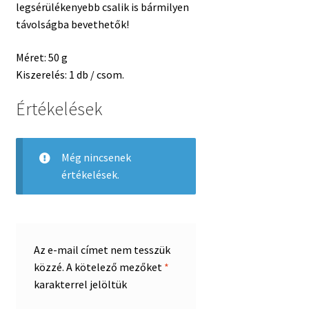
legsérülékenyebb csalik is bármilyen
távolságba bevethetők!
Méret: 50 g
Kiszerelés: 1 db / csom.
Értékelések
Még nincsenek
értékelések.
Az e-mail címet nem tesszük
közzé.
A kötelező mezőket
*
karakterrel jelöltük