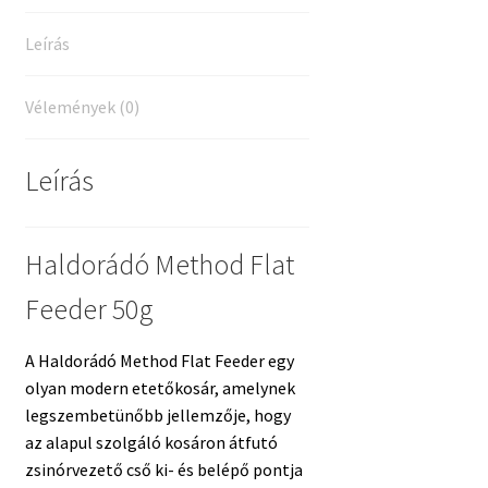
Leírás
Vélemények (0)
Leírás
Haldorádó Method Flat
Feeder 50g
A Haldorádó Method Flat Feeder egy
olyan modern etetőkosár, amelynek
legszembetünőbb jellemzője, hogy
az alapul szolgáló kosáron átfutó
zsinórvezető cső ki- és belépő pontja