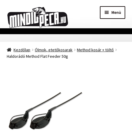
Ugrás
Kilépés
Menü
a
a
navigációhoz
tartalomba
Főoldal
Kezdőlap
Ólmok, etetőkosarak
Method kosár + töltő
Adatvédelmi nyilatkozat
Haldorádó Method Flat Feeder 50g
Vásárlási feltételek
Szállítási Információ
Kapcsolat
Márkák
Mohosz Versenynaptár 2025