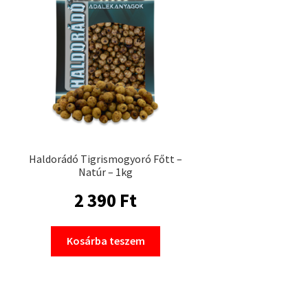
Haldorádó Tigrismogyoró Főtt –
Natúr – 1kg
2 390
Ft
Kosárba teszem