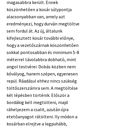
magasabbra került. Ennek
köszönhetően a kosár súlypontja
alacsonyabban van, amely azt
eredményezi, hogy durván megtöltve
sem fordul át. Az új, általunk
kifejlesztett kosár további előnye,
hogy a vezetőszárnak köszönhetően
sokkal pontosabban és minimum 5-8
méterrel távolabbra dobható, mint
angol testvérei. Dobás közben nem
kóvályog, hanem szépen, egyenesen
repül. Ráadásul ehhez nincs szükség
töltőszerszámra sem. A megtöltése
két lépésben történik. Először a
bordákig kell megtölteni, majd
ráhelyezem a csalit, azután újra
etetőanyagot rátölteni. Ily módon a
kosárban elrejtve a legpuhább,