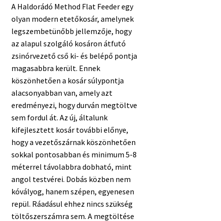
A Haldorádó Method Flat Feeder egy
olyan modern etetőkosár, amelynek
legszembetünőbb jellemzője, hogy
az alapul szolgáló kosáron átfutó
zsinórvezető cső ki- és belépő pontja
magasabbra került. Ennek
köszönhetően a kosár súlypontja
alacsonyabban van, amely azt
eredményezi, hogy durván megtöltve
sem fordul át. Az új, általunk
kifejlesztett kosár további előnye,
hogy a vezetőszárnak köszönhetően
sokkal pontosabban és minimum 5-8
méterrel távolabbra dobható, mint
angol testvérei. Dobás közben nem
kóvályog, hanem szépen, egyenesen
repül. Ráadásul ehhez nincs szükség
töltőszerszámra sem. A megtöltése