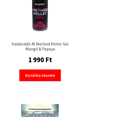
Haldorádó 4S Method Pellet Gel
Mangó & Papaya
1 990
Ft
Kosárba teszem