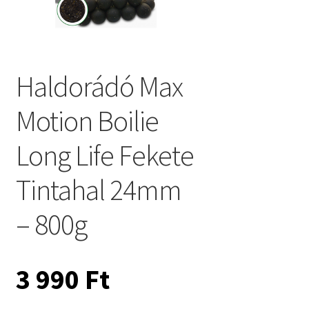
Haldorádó Max
Motion Boilie
Long Life Fekete
Tintahal 24mm
– 800g
3 990
Ft