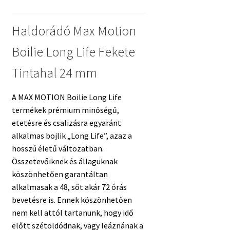
Haldorádó Max Motion
Boilie Long Life Fekete
Tintahal 24 mm
A MAX MOTION Boilie Long Life
termékek prémium minőségű,
etetésre és csalizásra egyaránt
alkalmas bojlik „Long Life”, azaz a
hosszú életű változatban.
Összetevőiknek és állaguknak
köszönhetően garantáltan
alkalmasak a 48, sőt akár 72 órás
bevetésre is. Ennek köszönhetően
nem kell attól tartanunk, hogy idő
előtt szétoldódnak, vagy leáznának a