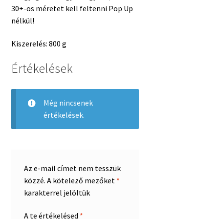
30+-os méretet kell feltenni Pop Up
nélkül!
Kiszerelés: 800 g
Értékelések
Még nincsenek
értékelések.
Az e-mail címet nem tesszük
közzé.
A kötelező mezőket
*
karakterrel jelöltük
A te értékelésed
*