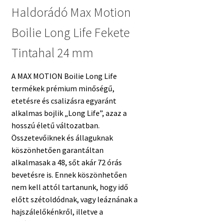
Haldorádó Max Motion
Boilie Long Life Fekete
Tintahal 24 mm
A MAX MOTION Boilie Long Life
termékek prémium minőségű,
etetésre és csalizásra egyaránt
alkalmas bojlik „Long Life”, azaz a
hosszú életű változatban.
Összetevőiknek és állaguknak
köszönhetően garantáltan
alkalmasak a 48, sőt akár 72 órás
bevetésre is. Ennek köszönhetően
nem kell attól tartanunk, hogy idő
előtt szétoldódnak, vagy leáznának a
hajszálelőkénkről, illetve a