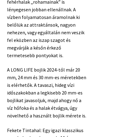
fehérhalak „rohamainak” is
lényegesen jobban ellenállnak. A
vízben folyamatosan áramolnak ki
belőlük az attraktánsok, nagyon
nehezen, vagy egyáltalán nem veszik
fel eközben az iszap szagot és
megvárják a későn érkező
termetesebb pontyokat is.
A LONG LIFE bojlik 2024-től már 20
mm, 24 mm és 30 mm-es méretekben
is elérhetők. A tavaszi, hideg vízi
időszakokban a legkisebb 20 mm-es
bojlikat javasoljuk, majd ahogy nő a
víz hőfoka és a halak étvágya, úgy
növelhető a használt bojlik mérete is.
Fekete Tintahal: Egy igazi klasszikus