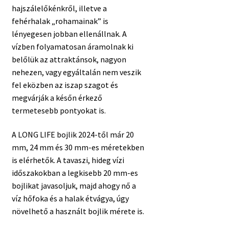
hajszálelőkénkről, illetve a
fehérhalak „rohamainak” is
lényegesen jobban ellenállnak. A
vízben folyamatosan áramolnak ki
belőlük az attraktánsok, nagyon
nehezen, vagy egyáltalán nem veszik
fel eközben az iszap szagot és
megvárják a későn érkező
termetesebb pontyokat is.
A LONG LIFE bojlik 2024-től már 20
mm, 24 mm és 30 mm-es méretekben
is elérhetők. A tavaszi, hideg vízi
időszakokban a legkisebb 20 mm-es
bojlikat javasoljuk, majd ahogy nő a
víz hőfoka és a halak étvágya, úgy
növelhető a használt bojlik mérete is.