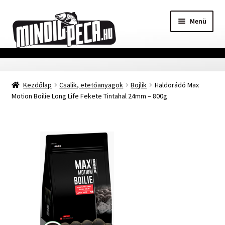
Ugrás
Kilépés
Menü
a
a
navigációhoz
tartalomba
Főoldal
Kezdőlap
Csalik, etetőanyagok
Bojlik
Haldorádó Max
Adatvédelmi nyilatkozat
Motion Boilie Long Life Fekete Tintahal 24mm – 800g
Vásárlási feltételek
Szállítási Információ
Kapcsolat
Márkák
Mohosz Versenynaptár 2025