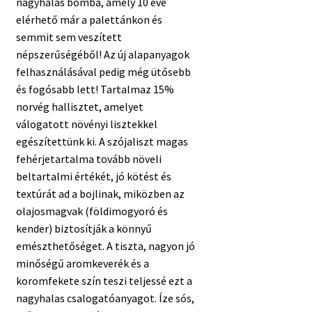
nagyhalas bomba, amely 10 éve
elérhető már a palettánkon és
semmit sem veszített
népszerűségéből! Az új alapanyagok
felhasználásával pedig még ütősebb
és fogósabb lett! Tartalmaz 15%
norvég hallisztet, amelyet
válogatott növényi lisztekkel
egészítettünk ki. A szójaliszt magas
fehérjetartalma tovább növeli
beltartalmi értékét, jó kötést és
textúrát ad a bojlinak, miközben az
olajosmagvak (földimogyoró és
kender) biztosítják a könnyű
emészthetőséget. A tiszta, nagyon jó
minőségű aromkeverék és a
koromfekete szín teszi teljessé ezt a
nagyhalas csalogatóanyagot. Íze sós,