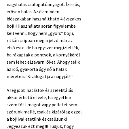
nagyhalas csalogatóanyagot. Íze sós,
erősen halas. Az év minden
időszakában használtható 4 évszakos
bojli! Használata során figyelembe
kell venni, hogy nem „gyors” bojli,
ritkán csippan meg a jelző már az
első este, de ha egyszer megízlelték,
ha rákaptak a pontyok, a környékéről
sem lehet elzavarni őket. Ahogy telik
az idő, gyakorta úgy nő a halak
mérete is! Kiválogatja a nagyját!!!
A legjobb hatásfok és szelektálás
akkor érhető el vele, ha egyetlen
szem főtt magot vagy pelletet sem
szórunk mellé, csak és kizárólag ezzel
a bojlival etetünk és csalizunk!
Jegyezzük ezt meg!!! Tudjuk, hogy