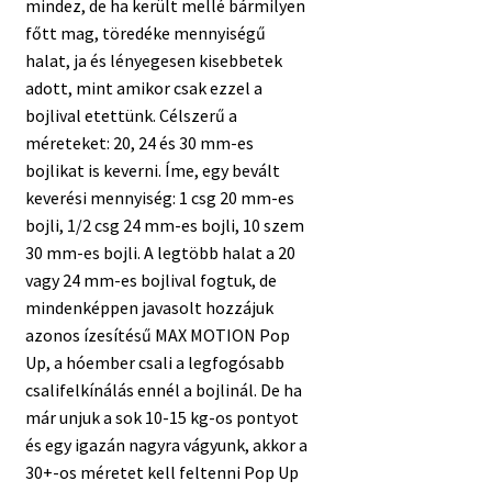
mindez, de ha került mellé bármilyen
főtt mag, töredéke mennyiségű
halat, ja és lényegesen kisebbetek
adott, mint amikor csak ezzel a
bojlival etettünk. Célszerű a
méreteket: 20, 24 és 30 mm-es
bojlikat is keverni. Íme, egy bevált
keverési mennyiség: 1 csg 20 mm-es
bojli, 1/2 csg 24 mm-es bojli, 10 szem
30 mm-es bojli. A legtöbb halat a 20
vagy 24 mm-es bojlival fogtuk, de
mindenképpen javasolt hozzájuk
azonos ízesítésű MAX MOTION Pop
Up, a hóember csali a legfogósabb
csalifelkínálás ennél a bojlinál. De ha
már unjuk a sok 10-15 kg-os pontyot
és egy igazán nagyra vágyunk, akkor a
30+-os méretet kell feltenni Pop Up