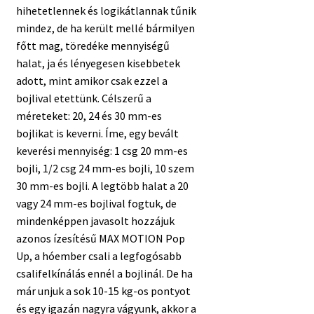
hihetetlennek és logikátlannak tűnik
mindez, de ha került mellé bármilyen
főtt mag, töredéke mennyiségű
halat, ja és lényegesen kisebbetek
adott, mint amikor csak ezzel a
bojlival etettünk. Célszerű a
méreteket: 20, 24 és 30 mm-es
bojlikat is keverni. Íme, egy bevált
keverési mennyiség: 1 csg 20 mm-es
bojli, 1/2 csg 24 mm-es bojli, 10 szem
30 mm-es bojli. A legtöbb halat a 20
vagy 24 mm-es bojlival fogtuk, de
mindenképpen javasolt hozzájuk
azonos ízesítésű MAX MOTION Pop
Up, a hóember csali a legfogósabb
csalifelkínálás ennél a bojlinál. De ha
már unjuk a sok 10-15 kg-os pontyot
és egy igazán nagyra vágyunk, akkor a