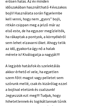
erősen halas. Az év minden
időszakában használtható 4 évszakos
bojli! Használata során figyelembe
kell venni, hogy nem „gyors” bojli,
ritkán csippan meg a jelző már az
első este, de ha egyszer megízlelték,
ha rákaptak a pontyok, a környékéről
sem lehet elzavarni őket. Ahogy telik
az idő, gyakorta úgy nő a halak
mérete is! Kiválogatja a nagyját!!!
A legjobb hatásfok és szelektálás
akkor érhető el vele, ha egyetlen
szem főtt magot vagy pelletet sem
szórunk mellé, csak és kizárólag ezzel
a bojlival etetünk és csalizunk!
Jegyezzük ezt meg!!! Tudjuk, hogy
hihetetlennek és logikátlannak tűnik