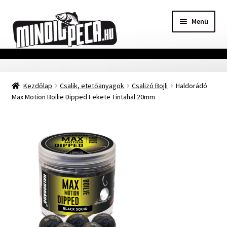
Ugrás
Kilépés
Menü
a
a
navigációhoz
tartalomba
Főoldal
Kezdőlap
Csalik, etetőanyagok
Csalizó Bojli
Haldorádó
Adatvédelmi nyilatkozat
Max Motion Boilie Dipped Fekete Tintahal 20mm
Vásárlási feltételek
Szállítási Információ
Kapcsolat
Márkák
Mohosz Versenynaptár 2025