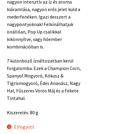
nagyon intenztív az íz és aroma
kiáramlása, nagyon erős jelet küld a
mederfenéken. Igazi desszert a
nagypontyoknak! Felkínálhatjuk
önállóan, Pop Up csalikkal
kikönnyítve, vagy hóember
kombinációban is.
7 különböző ízváltozatban kerül
forgalomba. Ezek a Champion Corn,
Spanyol Mogyoró, Kókusz &
Tigrismogyoró, Édes Ananász, Nagy
Hal, Fűszeres Vörös Máj és a Fekete
Tintahal.
Kiszerelés: 80 g
Elfogyott