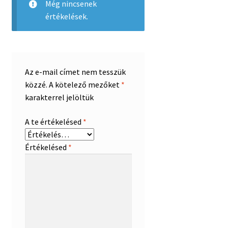
Még nincsenek
értékelések.
Az e-mail címet nem tesszük
közzé.
A kötelező mezőket
*
karakterrel jelöltük
A te értékelésed
*
Értékelésed
*