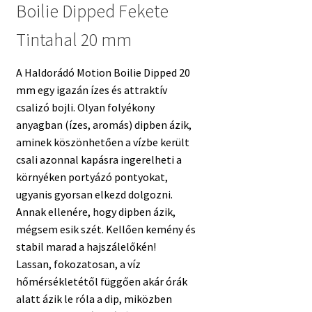
Boilie Dipped Fekete
Tintahal 20 mm
A Haldorádó Motion Boilie Dipped 20
mm egy igazán ízes és attraktív
csalizó bojli. Olyan folyékony
anyagban (ízes, aromás) dipben ázik,
aminek köszönhetően a vízbe került
csali azonnal kapásra ingerelheti a
környéken portyázó pontyokat,
ugyanis gyorsan elkezd dolgozni.
Annak ellenére, hogy dipben ázik,
mégsem esik szét. Kellően kemény és
stabil marad a hajszálelőkén!
Lassan, fokozatosan, a víz
hőmérsékletétől függően akár órák
alatt ázik le róla a dip, miközben