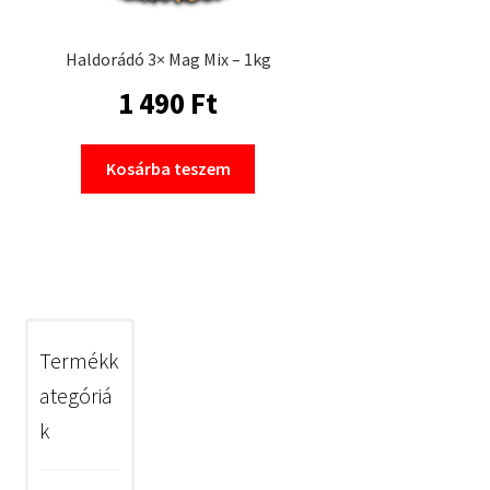
Haldorádó 3× Mag Mix – 1kg
1 490
Ft
Kosárba teszem
Termékk
ategóriá
k