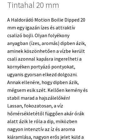
Tintahal 20 mm
A Haldorádó Motion Boilie Dipped 20
mm egy igazán ízes és attraktív
csalizó bojli. Olyan folyékony
anyagban (ízes, aromás) dipben ázik,
aminek köszönhetően a vízbe került
csali azonnal kapásra ingerelheti a
környéken portyázó pontyokat,
ugyanis gyorsan elkezd dolgozni.
Annak ellenére, hogy dipben ázik,
mégsem esik szét. Kellően kemény és
stabil marad a hajszálelőkén!
Lassan, fokozatosan, a víz
hőmérsékletétől függően akár órák
alatt ázik le róla a dip, miközben
nagyon intenztív az íz és aroma
kiáramlása, nagyon erős jelet küld a