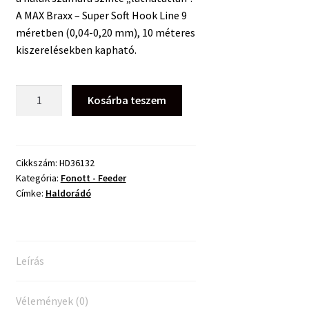
A MAX Braxx – Super Soft Hook Line 9
méretben (0,04-0,20 mm), 10 méteres
kiszerelésekben kapható.
Haldorádó
Kosárba teszem
Max
Braxx
Super
Soft
Cikkszám:
HD36132
Kategória:
Fonott - Feeder
Hook
Címke:
Haldorádó
Line
fonott
zsinór
0,14
Leírás
mm
-
8,45kg
Vélemények (0)