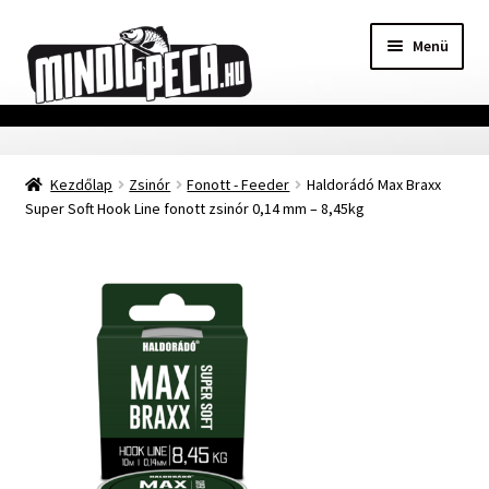
Ugrás
Kilépés
Menü
a
a
navigációhoz
tartalomba
Főoldal
Kezdőlap
Zsinór
Fonott - Feeder
Haldorádó Max Braxx
Adatvédelmi nyilatkozat
Super Soft Hook Line fonott zsinór 0,14 mm – 8,45kg
Vásárlási feltételek
Szállítási Információ
Kapcsolat
Márkák
Mohosz Versenynaptár 2025