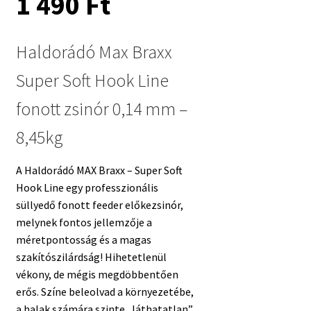
1 490
Ft
Haldorádó Max Braxx
Super Soft Hook Line
fonott zsinór 0,14 mm –
8,45kg
A Haldorádó MAX Braxx – Super Soft
Hook Line egy professzionális
süllyedő fonott feeder előkezsinór,
melynek fontos jellemzője a
méretpontosság és a magas
szakítószilárdság! Hihetetlenül
vékony, de mégis megdöbbentően
erős. Színe beleolvad a környezetébe,
a halak számára szinte „láthatatlan”.