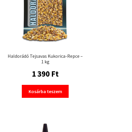
Haldorádó Tejsavas Kukorica-Repce –
1 kg
1 390
Ft
Kosárba teszem