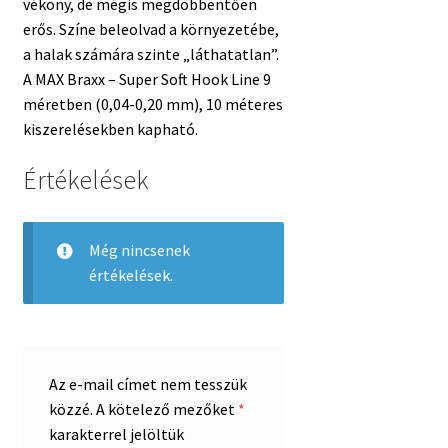
vékony, de mégis megdöbbentően
erős. Színe beleolvad a környezetébe,
a halak számára szinte „láthatatlan”.
A MAX Braxx – Super Soft Hook Line 9
méretben (0,04-0,20 mm), 10 méteres
kiszerelésekben kapható.
Értékelések
Még nincsenek
értékelések.
Az e-mail címet nem tesszük
közzé.
A kötelező mezőket
*
karakterrel jelöltük