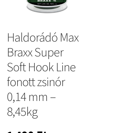
Haldorádó Max
Braxx Super
Soft Hook Line
fonott zsinór
0,14 mm –
8,45kg