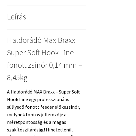
mennyiség
Leírás
Haldorádó Max Braxx
Super Soft Hook Line
fonott zsinór 0,14 mm –
8,45kg
A Haldorádó MAX Braxx – Super Soft
Hook Line egy professzionális
süllyedő fonott feeder előkezsinór,
melynek fontos jellemzője a
méretpontosság és a magas
szakítószilárdság! Hihetetlenül