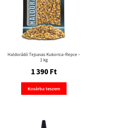
Haldorádó Tejsavas Kukorica-Repce –
1 kg
1 390
Ft
Kosárba teszem