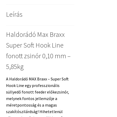
mennyiség
Leírás
Haldorádó Max Braxx
Super Soft Hook Line
fonott zsinór 0,10 mm –
5,85kg
A Haldorádó MAX Braxx – Super Soft
Hook Line egy professzionális
süllyedő fonott feeder előkezsinór,
melynek fontos jellemzője a
méretpontosság és a magas
szakítószilárdság! Hihetetlenül