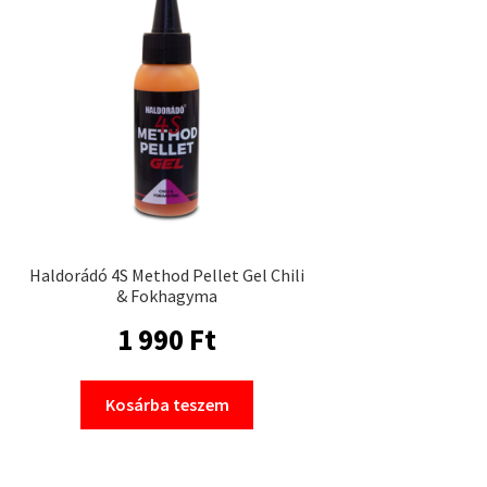
Haldorádó 4S Method Pellet Gel Chili
& Fokhagyma
1 990
Ft
Kosárba teszem