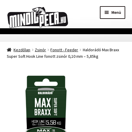
Ugrás
Kilépés
Menü
a
a
navigációhoz
tartalomba
Főoldal
Kezdőlap
Zsinór
Fonott - Feeder
Haldorádó Max Braxx
Adatvédelmi nyilatkozat
Super Soft Hook Line fonott zsinór 0,10 mm – 5,85kg
Vásárlási feltételek
Szállítási Információ
Kapcsolat
Márkák
Mohosz Versenynaptár 2025