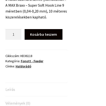
A MAX Braxx – Super Soft Hook Line 9
méretben (0,04-0,20 mm), 10 méteres
kiszerelésekben kapható.
Haldorádó
Kosárba teszem
Max
Braxx
Super
Soft
Cikkszám:
HD36118
Kategória:
Fonott - Feeder
Hook
Címke:
Haldorádó
Line
fonott
zsinór
0,10
Leírás
mm
-
5,85kg
Vélemények (0)