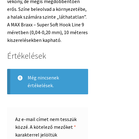
vékony, de mégis megdöbbentően
erős. Színe beleolvad a környezetébe,
a halak számára szinte „láthatatlan”.
A MAX Braxx – Super Soft Hook Line 9
méretben (0,04-0,20 mm), 10 méteres
kiszerelésekben kapható.
Értékelések
Még nincsenek
értékelések.
Az e-mail címet nem tesszük
közzé.
A kötelező mezőket
*
karakterrel jelöltük