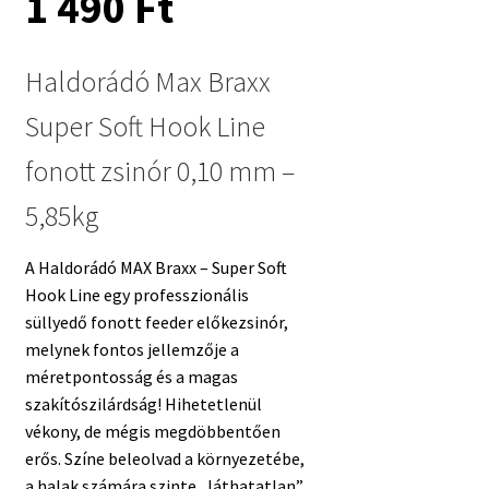
1 490
Ft
Haldorádó Max Braxx
Super Soft Hook Line
fonott zsinór 0,10 mm –
5,85kg
A Haldorádó MAX Braxx – Super Soft
Hook Line egy professzionális
süllyedő fonott feeder előkezsinór,
melynek fontos jellemzője a
méretpontosság és a magas
szakítószilárdság! Hihetetlenül
vékony, de mégis megdöbbentően
erős. Színe beleolvad a környezetébe,
a halak számára szinte „láthatatlan”.