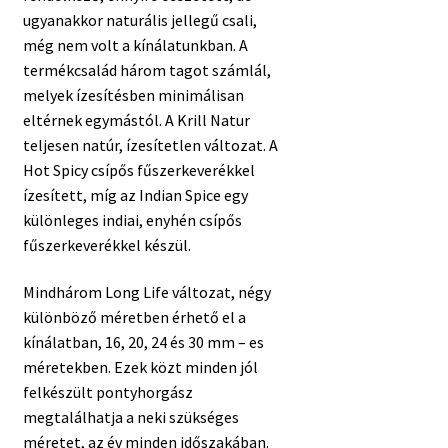
ugyanakkor naturális jellegű csali,
még nem volt a kínálatunkban. A
termékcsalád három tagot számlál,
melyek ízesítésben minimálisan
eltérnek egymástól. A Krill Natur
teljesen natúr, ízesítetlen változat. A
Hot Spicy csípős fűszerkeverékkel
ízesített, míg az Indian Spice egy
különleges indiai, enyhén csípős
fűszerkeverékkel készül.
Mindhárom Long Life változat, négy
különböző méretben érhető el a
kínálatban, 16, 20, 24 és 30 mm – es
méretekben. Ezek közt minden jól
felkészült pontyhorgász
megtalálhatja a neki szükséges
méretet, az év minden időszakában.