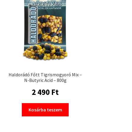
Haldorádó Főtt Tigrismogyoró Mix –
N-Butyric Acid – 800g
2 490
Ft
Kosárba teszem