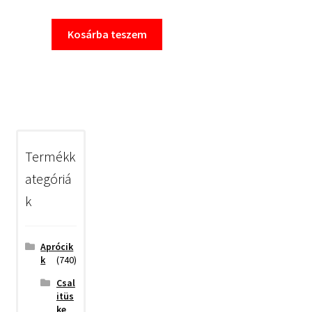
Kosárba teszem
Termékk
ategóriá
k
Aprócik
k
(740)
Csal
itüs
ke