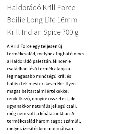
Haldorádó Krill Force
Boilie Long Life 16mm
Krill Indian Spice 700 g
A Krill Force egy teljesen új
termékcsalád, melyhez fogható nincs
a Haldorádó palettán. Minden e
családban lévő termék alapja a
legmagasabb minőségű krill és
hallisztek mesteri keveréke. Ilyen
magas beltartalmi értékekkel
rendelkező, ennyire összetett, de
ugyanakkor naturális jellegű csali,
még nem volt a kínálatunkban. A
termékcsalád három tagot számlál,
melyek ízesítésben minimálisan