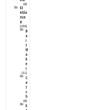
(6)
Et
etőa
nya
g
(293)
B
a
i
t
M
a
k
e
r
(11)
C
a
t
c
h
(6)
E