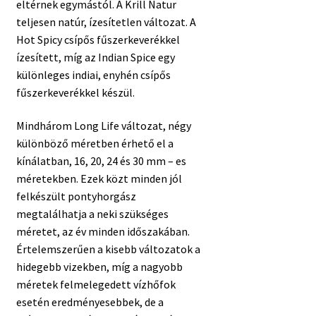
eltérnek egymástól. A Krill Natur
teljesen natúr, ízesítetlen változat. A
Hot Spicy csípős fűszerkeverékkel
ízesített, míg az Indian Spice egy
különleges indiai, enyhén csípős
fűszerkeverékkel készül.
Mindhárom Long Life változat, négy
különböző méretben érhető el a
kínálatban, 16, 20, 24 és 30 mm – es
méretekben. Ezek közt minden jól
felkészült pontyhorgász
megtalálhatja a neki szükséges
méretet, az év minden időszakában.
Értelemszerűen a kisebb változatok a
hidegebb vizekben, míg a nagyobb
méretek felmelegedett vízhőfok
esetén eredményesebbek, de a