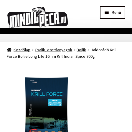
Ugrás
Kilépés
Menü
a
a
navigációhoz
tartalomba
Főoldal
Kezdőlap
Csalik, etetőanyagok
Bojlik
Haldorádó Krill
Adatvédelmi nyilatkozat
Force Boilie Long Life 16mm Krill Indian Spice 700g
Vásárlási feltételek
Szállítási Információ
Kapcsolat
Márkák
Mohosz Versenynaptár 2025