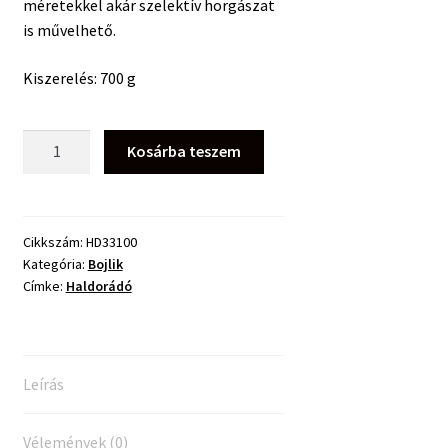
méretekkel akár szelektív horgászat
is művelhető.
Kiszerelés: 700 g
Haldorádó
Kosárba teszem
Krill
Force
Boilie
Long
Cikkszám:
HD33100
Kategória:
Bojlik
Life
Címke:
Haldorádó
16mm
Krill
Indian
Spice
Leírás
700g
mennyiség
Vélemények (0)