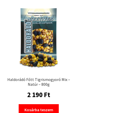
Haldorádó Főtt Tigrismogyoró Mix –
Natúr – 800g
2 190
Ft
Kosárba teszem