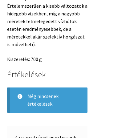
Értelemszerűen a kisebb változatok a
hidegebb vizekben, míg a nagyobb
méretek felmelegedett vízhőfok
esetén eredményesebbek, de a
méretekkel akár szelektív horgászat
is művelhető.
Kiszerelés: 700 g
Értékelések
Még nincsenek
értékelések.
Az e-mail címet nem tesszük