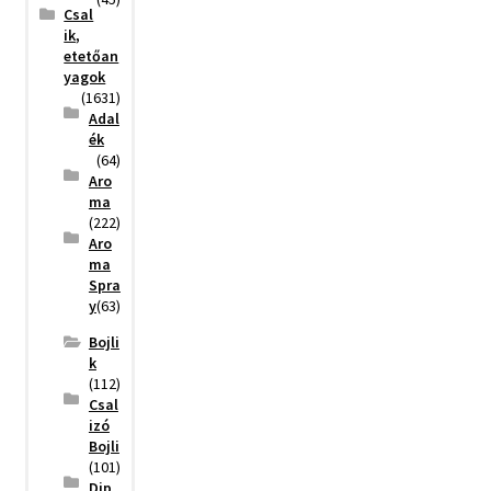
Csal
ik,
etetőan
yagok
(1631)
Adal
ék
(64)
Aro
ma
(222)
Aro
ma
Spra
y
(63)
Bojli
k
(112)
Csal
izó
Bojli
(101)
Dip