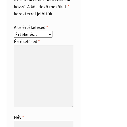
közzé.
A kötelező mezőket
*
karakterrel jelöltük
A te értékelésed
*
Értékelésed
*
Név
*