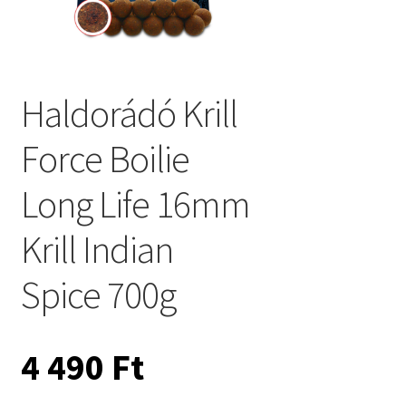
Haldorádó Krill
Force Boilie
Long Life 16mm
Krill Indian
Spice 700g
4 490
Ft