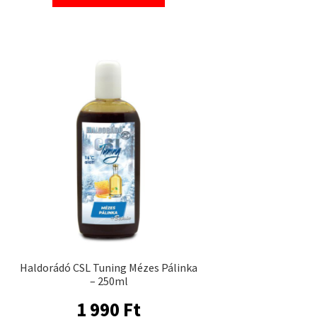
Haldorádó CSL Tuning Mézes Pálinka
– 250ml
1 990
Ft