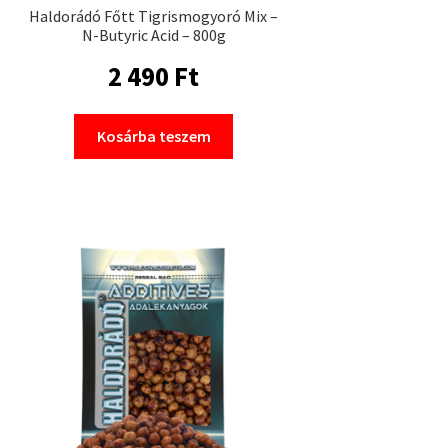
Haldorádó Főtt Tigrismogyoró Mix –
N-Butyric Acid – 800g
2 490
Ft
Kosárba teszem