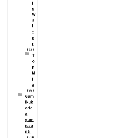
i
e
W
a
l
t
e
r
(28)
T
o
p
M
i
x
(93)
Gum
ikuk
oric
a,
gum
icso
nti
(59)