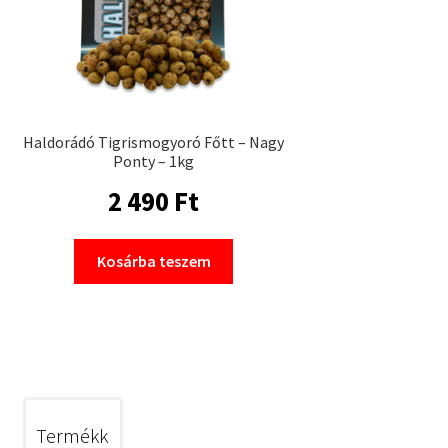
Haldorádó Tigrismogyoró Főtt – Nagy
Ponty – 1kg
2 490
Ft
Kosárba teszem
Termékk