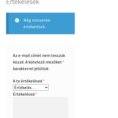
Értékelések
Még nincsenek
értékelések.
Az e-mail címet nem tesszük
közzé.
A kötelező mezőket
*
karakterrel jelöltük
A te értékelésed
*
Értékelésed
*