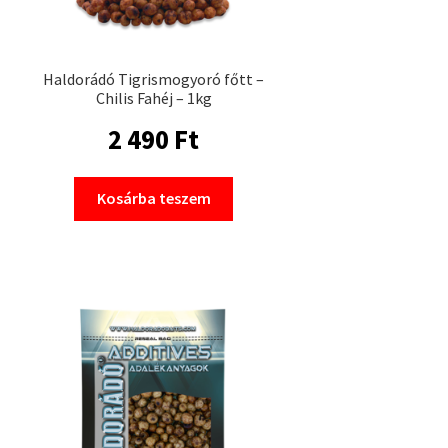
Haldorádó Tigrismogyoró főtt –
Chilis Fahéj – 1kg
2 490
Ft
Kosárba teszem