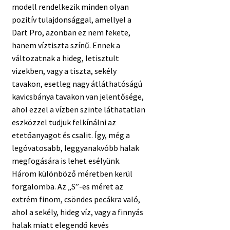
modell rendelkezik minden olyan
pozitív tulajdonsággal, amellyel a
Dart Pro, azonban ez nem fekete,
hanem víztiszta színű. Ennek a
változatnak a hideg, letisztult
vizekben, vagy a tiszta, sekély
tavakon, esetleg nagy átláthatóságú
kavicsbánya tavakon van jelentősége,
ahol ezzel a vízben szinte láthatatlan
eszközzel tudjuk felkínálni az
etetőanyagot és csalit. Így, még a
legóvatosabb, leggyanakvóbb halak
megfogására is lehet esélyünk.
Három különböző méretben kerül
forgalomba. Az „S”-es méret az
extrém finom, csöndes pecákra való,
ahol a sekély, hideg víz, vagy a finnyás
halak miatt elegendő kevés