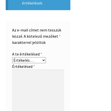
értékelések.
Az e-mail címet nem tesszük
közzé.
A kötelező mezőket
*
karakterrel jelöltük
A te értékelésed
*
Értékelésed
*