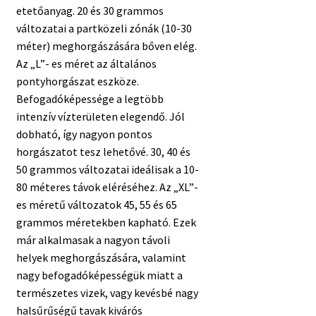
etetőanyag. 20 és 30 grammos
változatai a partközeli zónák (10-30
méter) meghorgászására bőven elég.
Az „L”- es méret az általános
pontyhorgászat eszköze.
Befogadóképessége a legtöbb
intenzív vízterületen elegendő. Jól
dobható, így nagyon pontos
horgászatot tesz lehetővé. 30, 40 és
50 grammos változatai ideálisak a 10-
80 méteres távok eléréséhez. Az „XL”-
es méretű változatok 45, 55 és 65
grammos méretekben kapható. Ezek
már alkalmasak a nagyon távoli
helyek meghorgászására, valamint
nagy befogadóképességük miatt a
természetes vizek, vagy kevésbé nagy
halsűrűségű tavak kivárós