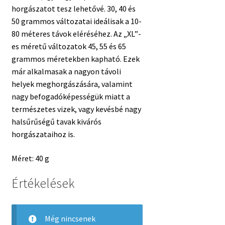
horgászatot tesz lehetővé. 30, 40 és
50 grammos változatai ideálisak a 10-
80 méteres távok eléréséhez. Az „XL”-
es méretű változatok 45, 55 és 65
grammos méretekben kapható. Ezek
már alkalmasak a nagyon távoli
helyek meghorgászására, valamint
nagy befogadóképességük miatt a
természetes vizek, vagy kevésbé nagy
halsűrűségű tavak kivárós
horgászataihoz is.
Méret: 40 g
Értékelések
Még nincsenek