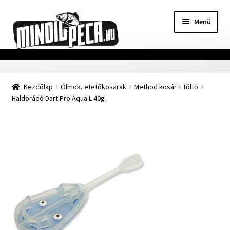
Ugrás
Kilépés
Menü
a
a
navigációhoz
tartalomba
Főoldal
Kezdőlap
Ólmok, etetőkosarak
Method kosár + töltő
Adatvédelmi nyilatkozat
Haldorádó Dart Pro Aqua L 40g
Vásárlási feltételek
Szállítási Információ
Kapcsolat
Márkák
Mohosz Versenynaptár 2025