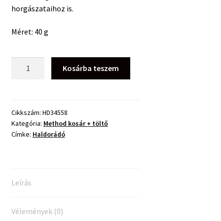
horgászataihoz is.
Méret: 40 g
Haldorádó
Kosárba teszem
Dart
Pro
Aqua
L
Cikkszám:
HD34558
Kategória:
Method kosár + töltő
40g
Címke:
Haldorádó
mennyiség
Leírás
Vélemények (0)