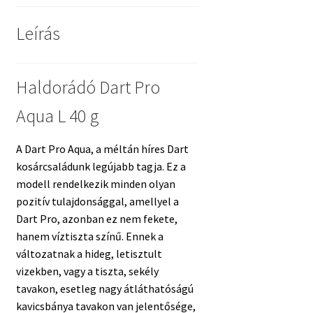
Leírás
Haldorádó Dart Pro
Aqua L 40 g
A Dart Pro Aqua, a méltán híres Dart
kosárcsaládunk legújabb tagja. Ez a
modell rendelkezik minden olyan
pozitív tulajdonsággal, amellyel a
Dart Pro, azonban ez nem fekete,
hanem víztiszta színű. Ennek a
változatnak a hideg, letisztult
vizekben, vagy a tiszta, sekély
tavakon, esetleg nagy átláthatóságú
kavicsbánya tavakon van jelentősége,