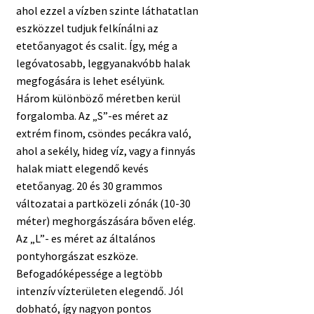
ahol ezzel a vízben szinte láthatatlan
eszközzel tudjuk felkínálni az
etetőanyagot és csalit. Így, még a
legóvatosabb, leggyanakvóbb halak
megfogására is lehet esélyünk.
Három különböző méretben kerül
forgalomba. Az „S”-es méret az
extrém finom, csöndes pecákra való,
ahol a sekély, hideg víz, vagy a finnyás
halak miatt elegendő kevés
etetőanyag. 20 és 30 grammos
változatai a partközeli zónák (10-30
méter) meghorgászására bőven elég.
Az „L”- es méret az általános
pontyhorgászat eszköze.
Befogadóképessége a legtöbb
intenzív vízterületen elegendő. Jól
dobható, így nagyon pontos