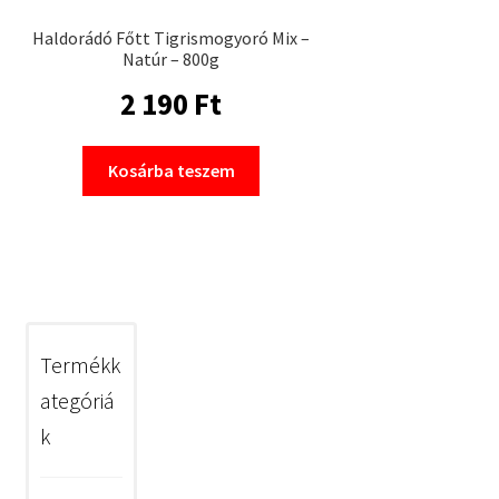
Haldorádó Főtt Tigrismogyoró Mix –
Natúr – 800g
2 190
Ft
Kosárba teszem
Termékk
ategóriá
k