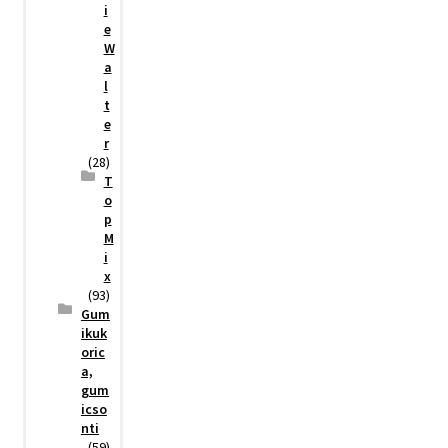
i
e
W
a
l
t
e
r
(28)
T
o
p
M
i
x
(93)
Gum
ikuk
oric
a,
gum
icso
nti
(59)