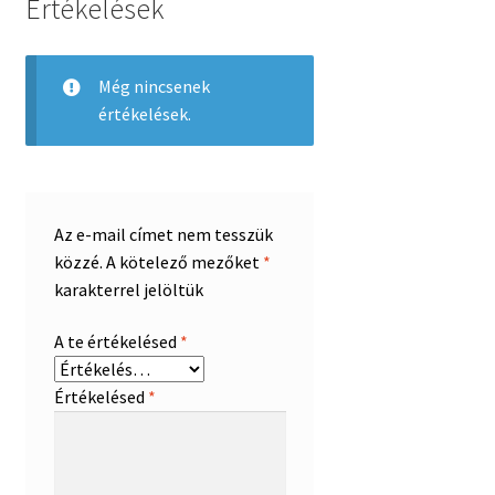
Értékelések
Még nincsenek
értékelések.
Az e-mail címet nem tesszük
közzé.
A kötelező mezőket
*
karakterrel jelöltük
A te értékelésed
*
Értékelésed
*