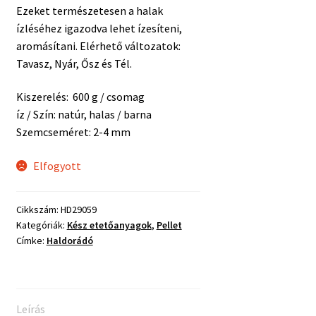
Ezeket természetesen a halak
ízléséhez igazodva lehet ízesíteni,
aromásítani. Elérhető változatok:
Tavasz, Nyár, Ősz és Tél.
Kiszerelés: 600 g / csomag
íz / Szín: natúr, halas / barna
Szemcseméret: 2-4 mm
Elfogyott
Cikkszám:
HD29059
Kategóriák:
Kész etetőanyagok
,
Pellet
Címke:
Haldorádó
Leírás