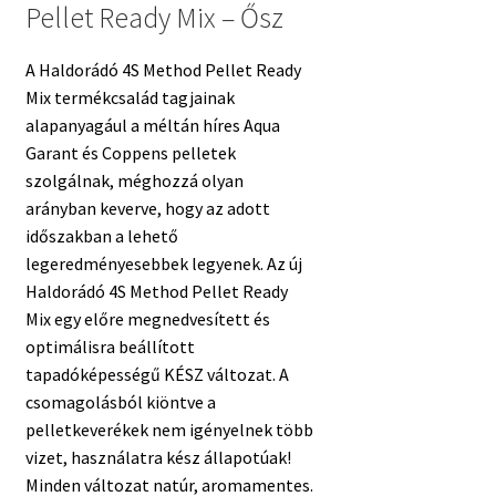
Pellet Ready Mix – Ősz
A Haldorádó 4S Method Pellet Ready
Mix termékcsalád tagjainak
alapanyagául a méltán híres Aqua
Garant és Coppens pelletek
szolgálnak, méghozzá olyan
arányban keverve, hogy az adott
időszakban a lehető
legeredményesebbek legyenek. Az új
Haldorádó 4S Method Pellet Ready
Mix egy előre megnedvesített és
optimálisra beállított
tapadóképességű KÉSZ változat. A
csomagolásból kiöntve a
pelletkeverékek nem igényelnek több
vizet, használatra kész állapotúak!
Minden változat natúr, aromamentes.