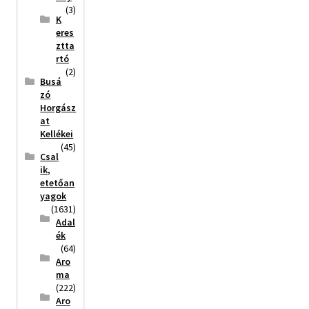
(3)
K
eres
ztta
rtó
(2)
Busá
zó
Horgász
at
Kellékei
(45)
Csal
ik,
etetőan
yagok
(1631)
Adal
ék
(64)
Aro
ma
(222)
Aro