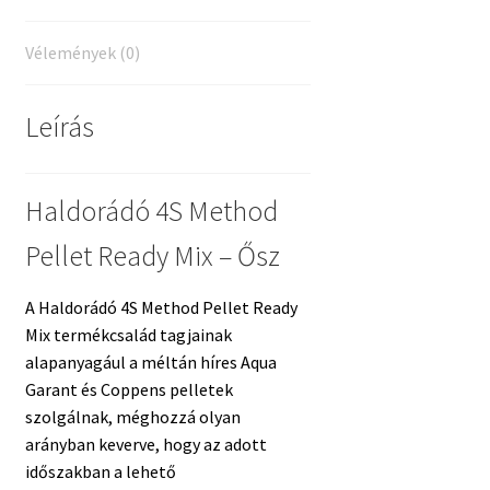
Vélemények (0)
Leírás
Haldorádó 4S Method
Pellet Ready Mix – Ősz
A Haldorádó 4S Method Pellet Ready
Mix termékcsalád tagjainak
alapanyagául a méltán híres Aqua
Garant és Coppens pelletek
szolgálnak, méghozzá olyan
arányban keverve, hogy az adott
időszakban a lehető