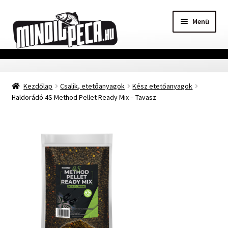
Ugrás
Kilépés
Menü
a
a
navigációhoz
tartalomba
Főoldal
Kezdőlap
Csalik, etetőanyagok
Kész etetőanyagok
Adatvédelmi nyilatkozat
Haldorádó 4S Method Pellet Ready Mix – Tavasz
Vásárlási feltételek
Szállítási Információ
Kapcsolat
Márkák
Mohosz Versenynaptár 2025