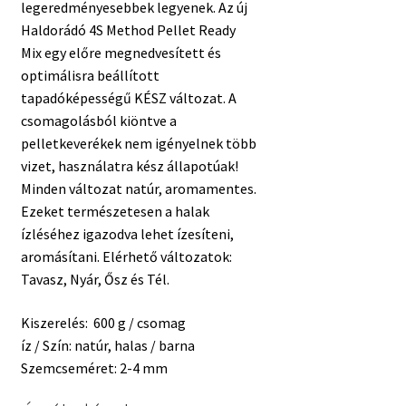
legeredményesebbek legyenek. Az új
Haldorádó 4S Method Pellet Ready
Mix egy előre megnedvesített és
optimálisra beállított
tapadóképességű KÉSZ változat. A
csomagolásból kiöntve a
pelletkeverékek nem igényelnek több
vizet, használatra kész állapotúak!
Minden változat natúr, aromamentes.
Ezeket természetesen a halak
ízléséhez igazodva lehet ízesíteni,
aromásítani. Elérhető változatok:
Tavasz, Nyár, Ősz és Tél.
Kiszerelés: 600 g / csomag
íz / Szín: natúr, halas / barna
Szemcseméret: 2-4 mm