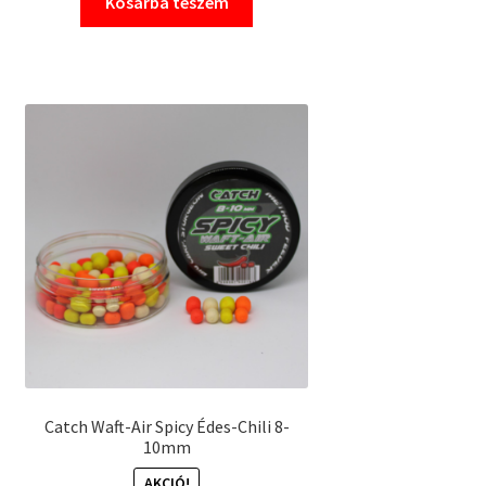
Kosárba teszem
was:
is:
1
1
790 Ft.
190 Ft.
Catch Waft-Air Spicy Édes-Chili 8-
10mm
AKCIÓ!