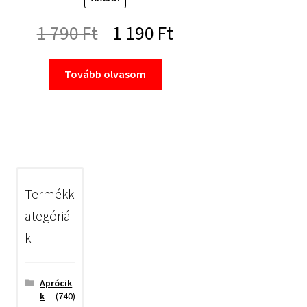
Original
Current
1 790
Ft
1 190
Ft
price
price
Tovább olvasom
was:
is:
1
1
790 Ft.
190 Ft.
Termékk
ategóriá
k
Aprócik
k
(740)