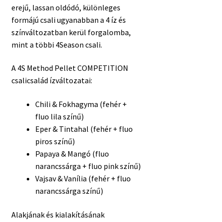
erejű, lassan oldódó, különleges
formájú csali ugyanabban a 4 íz és
színváltozatban kerül forgalomba,
mint a többi 4Season csali.
A 4S Method Pellet COMPETITION
csalicsalád ízváltozatai:
Chili & Fokhagyma (fehér +
fluo lila színű)
Eper & Tintahal (fehér + fluo
piros színű)
Papaya & Mangó (fluo
narancssárga + fluo pink színű)
Vajsav & Vanília (fehér + fluo
narancssárga színű)
Alakjának és kialakításának