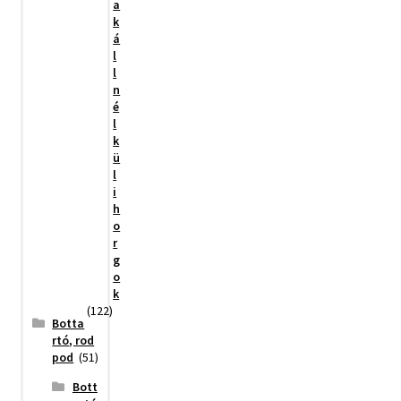
a
k
á
l
l
n
é
l
k
ü
l
i
h
o
r
g
o
k
(122)
Botta
rtó, rod
pod
(51)
Bott