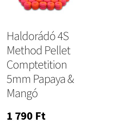
Haldorádó 4S
Method Pellet
Comptetition
5mm Papaya &
Mangó
1 790
Ft