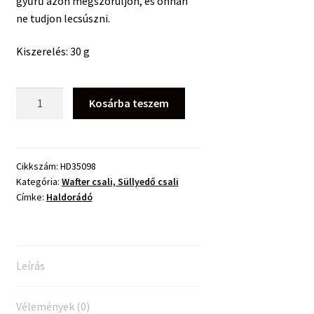
gyűrű azon megszoruljon, és onnan
ne tudjon lecsúszni.
Kiszerelés: 30 g
Haldorádó
Kosárba teszem
4S
Method
Pellet
Comptetition
Cikkszám:
HD35098
Kategória:
Wafter csali, Süllyedő csali
5mm
Címke:
Haldorádó
Papaya
&
Mangó
mennyiség
Leírás
Vélemények (0)