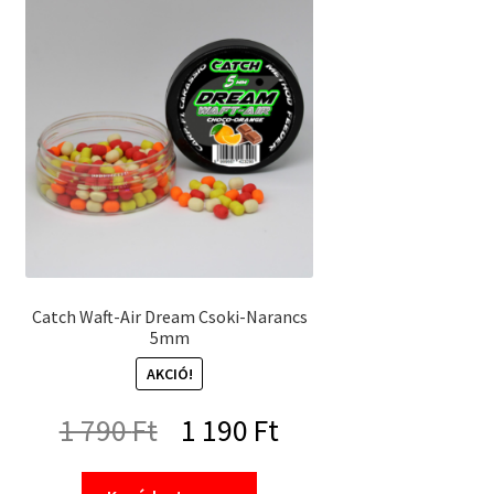
Catch Waft-Air Dream Csoki-Narancs
5mm
AKCIÓ!
Original
Current
1 790
Ft
1 190
Ft
price
price