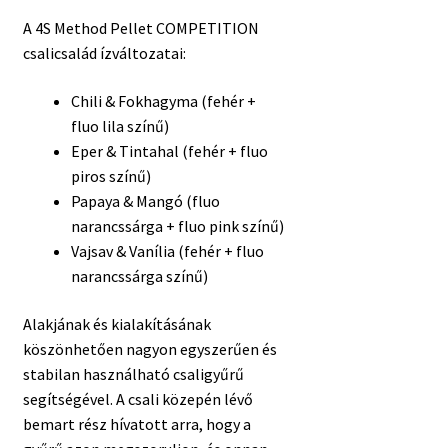
A 4S Method Pellet COMPETITION
csalicsalád ízváltozatai:
Chili & Fokhagyma (fehér +
fluo lila színű)
Eper & Tintahal (fehér + fluo
piros színű)
Papaya & Mangó (fluo
narancssárga + fluo pink színű)
Vajsav & Vanília (fehér + fluo
narancssárga színű)
Alakjának és kialakításának
köszönhetően nagyon egyszerűen és
stabilan használható csaligyűrű
segítségével. A csali közepén lévő
bemart rész hívatott arra, hogy a