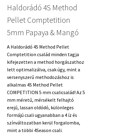
Haldorádó 4S Method
Pellet Comptetition
5mm Papaya & Mangó
A Haldorádó 4S Method Pellet
Comptetition család minden tagja
kifejezetten a method horgászathoz
lett optimalizálva, csak úgy, mint a
versenyszerű methodozáshoz is
alkalmas 4S Method Pellet
COMPETITION 5 mm csalicsalád! Az 5
mm méretű, mérsékelt felhajtó
erejű, lassan oldódó, különleges
formájú csali ugyanabban a 4 íz és
színváltozatban kerül forgalomba,
mint a többi 4Season csali.