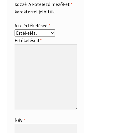
közzé.
A kötelező mezőket
*
karakterrel jelöltük
A te értékelésed
*
Értékelésed
*
Név
*