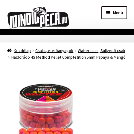
Ugrás
Kilépés
Menü
a
a
navigációhoz
tartalomba
Főoldal
Kezdőlap
Csalik, etetőanyagok
Wafter csali, Süllyedő csali
Adatvédelmi nyilatkozat
Haldorádó 4S Method Pellet Comptetition 5mm Papaya & Mangó
Vásárlási feltételek
Szállítási Információ
Kapcsolat
Márkák
Mohosz Versenynaptár 2025