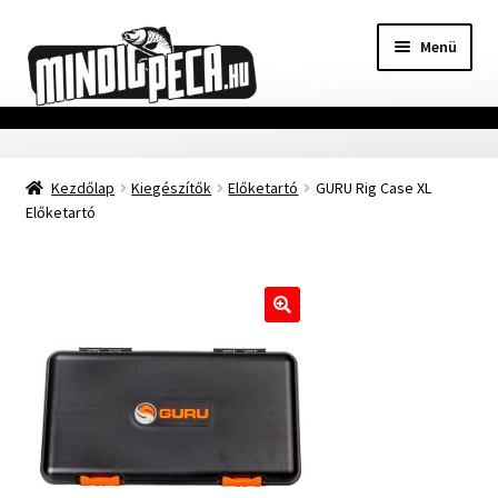
Ugrás
Kilépés
Menü
a
a
navigációhoz
tartalomba
Főoldal
Kezdőlap
Kiegészítők
Előketartó
GURU Rig Case XL
Adatvédelmi nyilatkozat
Előketartó
Vásárlási feltételek
Szállítási Információ
🔍
Kapcsolat
Márkák
Mohosz Versenynaptár 2025