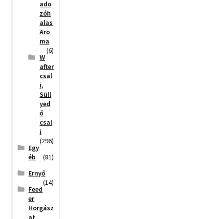
ado
zóh
alas
Aro
ma
(6)
W
after
csal
i,
Süll
yed
ő
csal
i
(296)
Egy
éb
(81)
Ernyő
(14)
Feed
er
Horgász
at