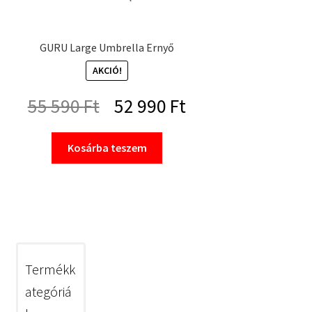
GURU Large Umbrella Ernyő
AKCIÓ!
Original
Current
55 590
Ft
52 990
Ft
price
price
Kosárba teszem
was:
is:
55
52
590 Ft.
990 Ft.
Termékk
ategóriá