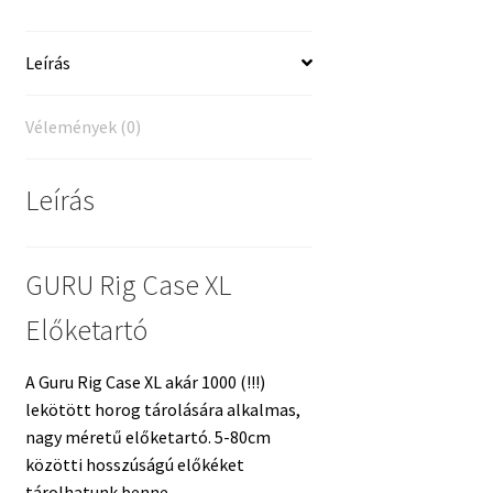
Leírás
Vélemények (0)
Leírás
GURU Rig Case XL
Előketartó
A Guru Rig Case XL akár 1000 (!!!)
lekötött horog tárolására alkalmas,
nagy méretű előketartó. 5-80cm
közötti hosszúságú előkéket
tárolhatunk benne.