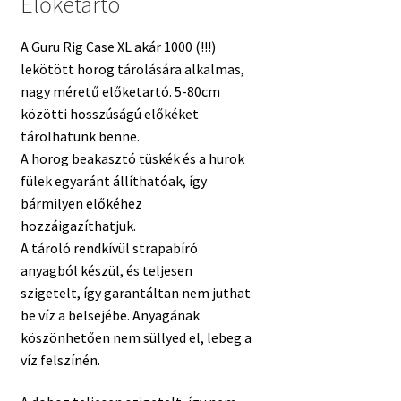
Előketartó
A Guru Rig Case XL akár 1000 (!!!)
lekötött horog tárolására alkalmas,
nagy méretű előketartó. 5-80cm
közötti hosszúságú előkéket
tárolhatunk benne.
A horog beakasztó tüskék és a hurok
fülek egyaránt állíthatóak, így
bármilyen előkéhez
hozzáigazíthatjuk.
A tároló rendkívül strapabíró
anyagból készül, és teljesen
szigetelt, így garantáltan nem juthat
be víz a belsejébe. Anyagának
köszönhetően nem süllyed el, lebeg a
víz felszínén.