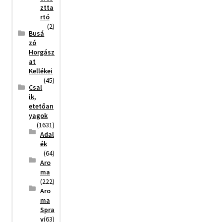
ztta
rtó
(2)
Busá
zó
Horgász
at
Kellékei
(45)
Csal
ik,
etetőan
yagok
(1631)
Adal
ék
(64)
Aro
ma
(222)
Aro
ma
Spra
y
(63)