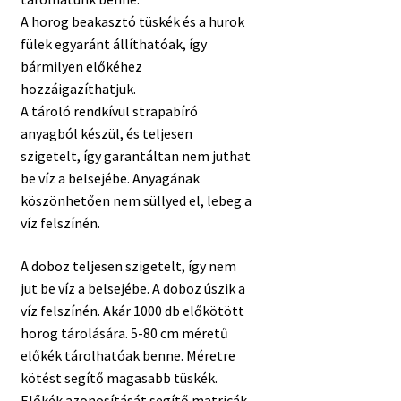
A horog beakasztó tüskék és a hurok
fülek egyaránt állíthatóak, így
bármilyen előkéhez
hozzáigazíthatjuk.
A tároló rendkívül strapabíró
anyagból készül, és teljesen
szigetelt, így garantáltan nem juthat
be víz a belsejébe. Anyagának
köszönhetően nem süllyed el, lebeg a
víz felszínén.
A doboz teljesen szigetelt, így nem
jut be víz a belsejébe. A doboz úszik a
víz felszínén. Akár 1000 db előkötött
horog tárolására. 5-80 cm méretű
előkék tárolhatóak benne. Méretre
kötést segítő magasabb tüskék.
Előkék azonosítását segítő matricák