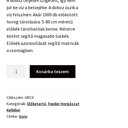
A doboz teljesen szigetelt, így nem
jut be víz a belsejébe. A doboz úszik a
víz felszínén. Akár 1000 db előkötött
horog tárolására. 5-80 cm méretű
előkék tárolhatóak benne. Méretre
kötést segítő magasabb tüskék.
Előkék azonosítását segítő matricák
a csomagban.
GURU
Kosárba teszem
Rig
Case
XL
Előketartó
Cikkszám:
GRCX
Kategóriák:
Előketartó
,
Feeder Horgászat
mennyiség
Kellékei
Címke:
Guru