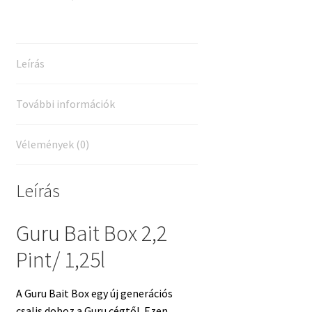
Leírás
További információk
Vélemények (0)
Leírás
Guru Bait Box 2,2
Pint/ 1,25l
A Guru Bait Box egy új generációs
csalis doboz a Guru cégtől. Ezen