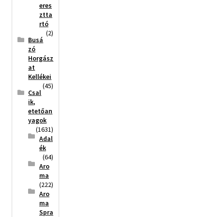
eres
ztta
rtó
(2)
Busá
zó
Horgász
at
Kellékei
(45)
Csal
ik,
etetőan
yagok
(1631)
Adal
ék
(64)
Aro
ma
(222)
Aro
ma
Spra