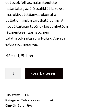
dobozok felhasználási területe
határtalan, az élő csaliktól kezdve a
magokig, etetőanyagokon át a
pelletig minden tárolható benne. A
hozzá tartozó tetőnek köszönhetően
légmentesen zárható, nem
találhatók rajta apró lyukak. Anyaga
extra erős műanyag.
Méret : 1,25 Liter
Guru
Kosárba teszem
Bait
Box
2,2
Pint/
Cikkszám:
GBT02
Kategória:
Tálak, csalis dobozok
1,25l
Címkék:
Guru
,
Rive
mennyiség