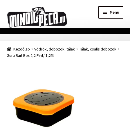
Ugrás
Kilépés
Menü
a
a
navigációhoz
tartalomba
Főoldal
Kezdőlap
Vödrök, dobozok, tálak
Tálak, csalis dobozok
Adatvédelmi nyilatkozat
Guru Bait Box 2,2 Pint/ 1,25l
Vásárlási feltételek
Szállítási Információ
Kapcsolat
Márkák
Mohosz Versenynaptár 2025