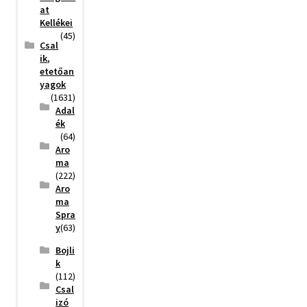
at
Kellékei
(45)
Csal
ik,
etetőan
yagok
(1631)
Adal
ék
(64)
Aro
ma
(222)
Aro
ma
Spra
y
(63)
Bojli
k
(112)
Csal
izó