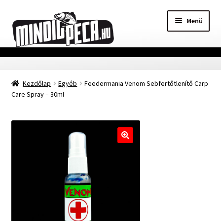
Ugrás
Kilépés
Menü
a
a
navigációhoz
tartalomba
Főoldal
Kezdőlap
Egyéb
Feedermania Venom Sebfertőtlenítő Carp
Adatvédelmi nyilatkozat
Care Spray – 30ml
Vásárlási feltételek
Szállítási Információ
🔍
Kapcsolat
Márkák
Mohosz Versenynaptár 2025