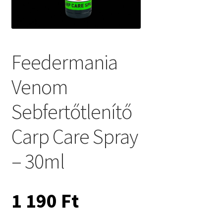
Feedermania
Venom
Sebfertőtlenítő
Carp Care Spray
– 30ml
1 190
Ft