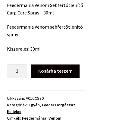
Feedermania Venom Sebfertőtlenítő
Carp Care Spray – 30ml
Feedermania Venom sebfertőtlenítő
spray.
Kiszerelés: 30ml
Feedermania
Kosárba teszem
Venom
Sebfertőtlenítő
Carp
Care
Cikkszám:
V01CCS30
Kategóriák:
Egyéb
,
Feeder Horgászat
Spray
Kellékei
–
Címkék:
Feedermánia
,
Venom
30ml
mennyiség