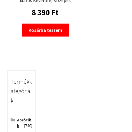
Maros Keverőfej Közepes
8 390
Ft
Kosárba teszem
Termékk
ategóriá
k
Aprócik
k
(740)