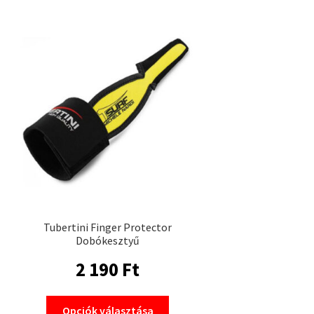
Tubertini Finger Protector
Dobókesztyű
2 190
Ft
Ennek
Opciók választása