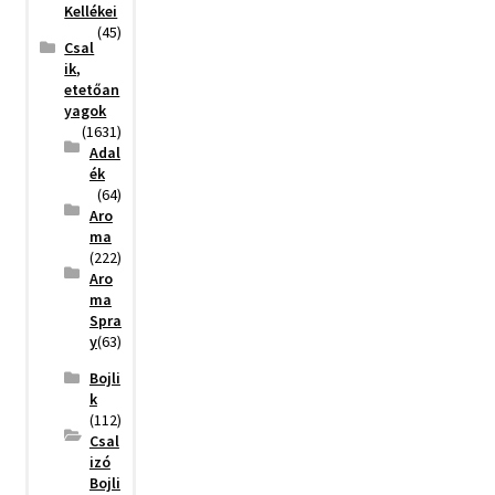
Kellékei
(45)
Csal
ik,
etetőan
yagok
(1631)
Adal
ék
(64)
Aro
ma
(222)
Aro
ma
Spra
y
(63)
Bojli
k
(112)
Csal
izó
Bojli