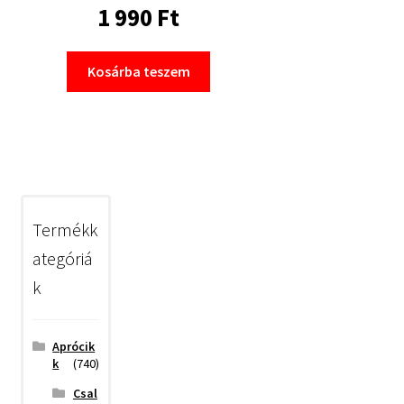
1 990
Ft
Kosárba teszem
Termékk
ategóriá
k
Aprócik
k
(740)
Csal