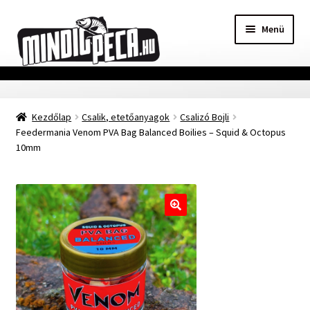
Ugrás
Kilépés
Menü
a
a
navigációhoz
tartalomba
Főoldal
Kezdőlap
Csalik, etetőanyagok
Csalizó Bojli
Adatvédelmi nyilatkozat
Feedermania Venom PVA Bag Balanced Boilies – Squid & Octopus
10mm
Vásárlási feltételek
Szállítási Információ
🔍
Kapcsolat
Márkák
Mohosz Versenynaptár 2025