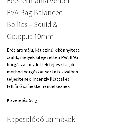
Feedermania Venom
PVA Bag Balanced
Boilies – Squid &
Octopus 10mm
Erős aromájú, két színű kikönnyített
csalik, melyek kifejezetten PVA BAG
horgászathoz lettek fejlesztve, de
method horgászat során is kiválóan
teljesítenek. Intenzív illattal és
feltűnő színekkel rendelkeznek.
Kiszerelés: 50 g
Kapcsolódó termékek