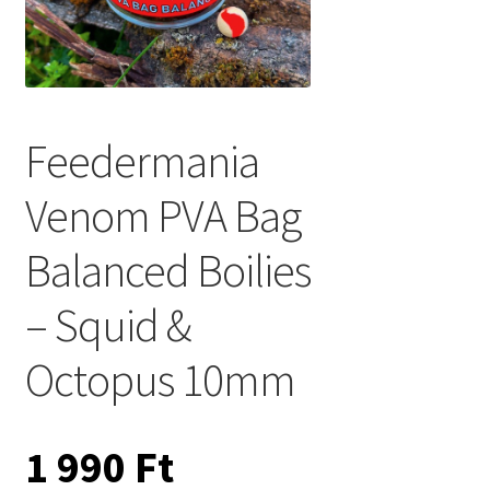
Feedermania
Venom PVA Bag
Balanced Boilies
– Squid &
Octopus 10mm
1 990
Ft