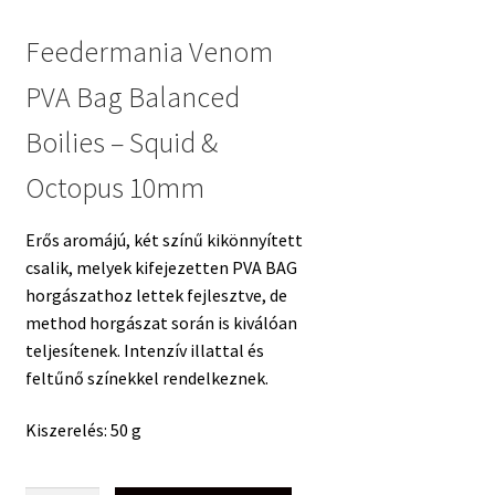
Feedermania Venom
PVA Bag Balanced
Boilies – Squid &
Octopus 10mm
Erős aromájú, két színű kikönnyített
csalik, melyek kifejezetten PVA BAG
horgászathoz lettek fejlesztve, de
method horgászat során is kiválóan
teljesítenek. Intenzív illattal és
feltűnő színekkel rendelkeznek.
Kiszerelés: 50 g