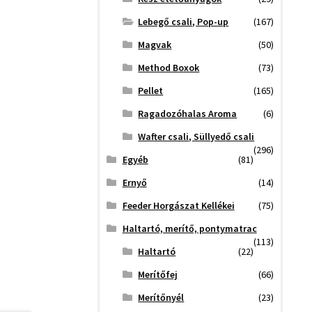
Lebegő csali, Pop-up
(167)
Magvak
(50)
Method Boxok
(73)
Pellet
(165)
Ragadozóhalas Aroma
(6)
Wafter csali, Süllyedő csali
(296)
Egyéb
(81)
Ernyő
(14)
Feeder Horgászat Kellékei
(75)
Haltartó, merítő, pontymatrac
(113)
Haltartó
(22)
Merítőfej
(66)
Merítőnyél
(23)