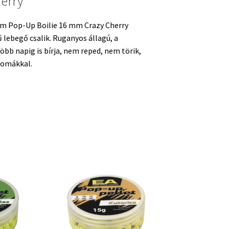
erry
m Pop-Up Boilie 16 mm Crazy Cherry
ű lebegő csalik. Ruganyos állagú, a
öbb napig is bírja, nem reped, nem törik,
romákkal.