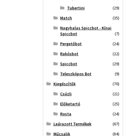
Tubertini
(29)
Match
(35)
Nagyhalas Spiccbot - Kínai
Spiccbot
(7)
Pergetőbot
(24)
Rakósbot
(22)
Spiccbot
(29)
Teleszkópos Bot
(9)
Kiegészítők
(70)
Csúzli
(21)
Előketartó
(25)
Rosta
(24)
Leárazott Termékek
(67)
Műcsalik
(84)