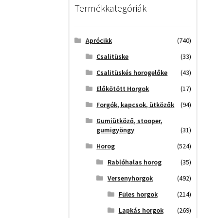
Termékkategóriák
Aprócikk
(740)
Csalitüske
(33)
Csalitüskés horogelőke
(43)
Előkötött Horgok
(17)
Forgók, kapcsok, ütközők
(94)
Gumiütköző, stooper,
gumigyöngy
(31)
Horog
(524)
Rablóhalas horog
(35)
Versenyhorgok
(492)
Füles horgok
(214)
Lapkás horgok
(269)