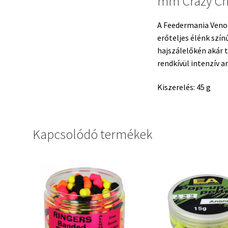
mm Crazy Ch
A Feedermania Veno
erőteljes élénk szín
hajszálelőkén akár t
rendkívül intenzív a
Kiszerelés: 45 g
Kapcsolódó termékek