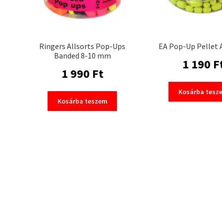
Ringers Allsorts Pop-Ups
EA Pop-Up Pellet 
Banded 8-10 mm
1 190
F
1 990
Ft
Kosárba tesz
Kosárba teszem