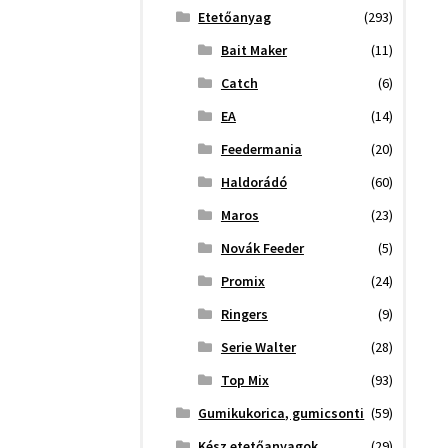
Etetőanyag
(293)
Bait Maker
(11)
Catch
(6)
EA
(14)
Feedermania
(20)
Haldorádó
(60)
Maros
(23)
Novák Feeder
(5)
Promix
(24)
Ringers
(9)
Serie Walter
(28)
Top Mix
(93)
Gumikukorica, gumicsonti
(59)
Kész etetőanyagok
(29)