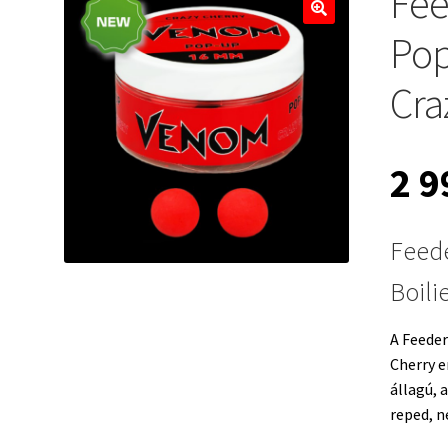
Fe
🔍
Pop
Cra
2 
Feed
Boili
A Feede
Cherry e
állagú, 
reped, n