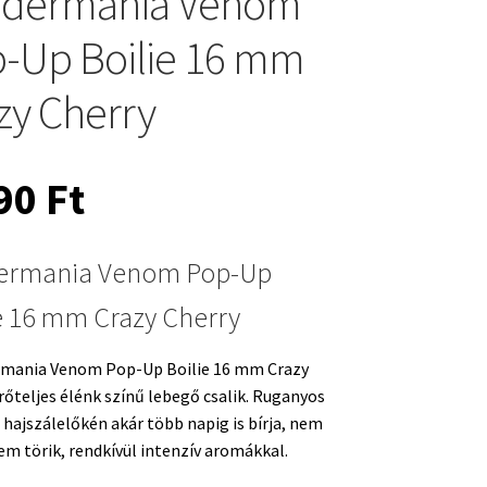
edermania Venom
-Up Boilie 16 mm
zy Cherry
990
Ft
ermania Venom Pop-Up
e 16 mm Crazy Cherry
rmania Venom Pop-Up Boilie 16 mm Crazy
rőteljes élénk színű lebegő csalik. Ruganyos
a hajszálelőkén akár több napig is bírja, nem
em törik, rendkívül intenzív aromákkal.