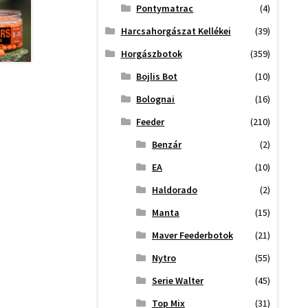
Pontymatrac
(4)
Harcsahorgászat Kellékei
(39)
Horgászbotok
(359)
Bojlis Bot
(10)
Bolognai
(16)
Feeder
(210)
Benzár
(2)
EA
(10)
Haldorado
(2)
Manta
(15)
Maver Feederbotok
(21)
Nytro
(55)
Serie Walter
(45)
Top Mix
(31)