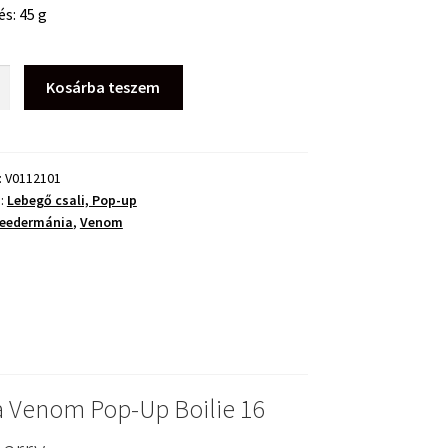
és: 45 g
ania
Kosárba teszem
:
V0112101
a:
Lebegő csali, Pop-up
eedermánia
,
Venom
ég
 Venom Pop-Up Boilie 16