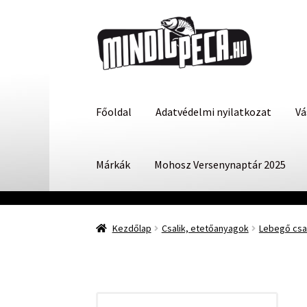
Ugrás
Kilépés
a
a
navigációhoz
tartalomba
Főoldal
Adatvédelmi nyilatkozat
Vá
Márkák
Mohosz Versenynaptár 2025
Kezdőlap
Csalik, etetőanyagok
Lebegő csal