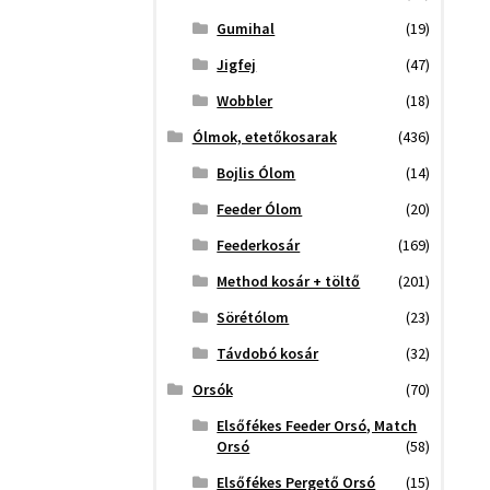
Gumihal
(19)
Jigfej
(47)
Wobbler
(18)
Ólmok, etetőkosarak
(436)
Bojlis Ólom
(14)
Feeder Ólom
(20)
Feederkosár
(169)
Method kosár + töltő
(201)
Sörétólom
(23)
Távdobó kosár
(32)
Orsók
(70)
Elsőfékes Feeder Orsó, Match
Orsó
(58)
Elsőfékes Pergető Orsó
(15)