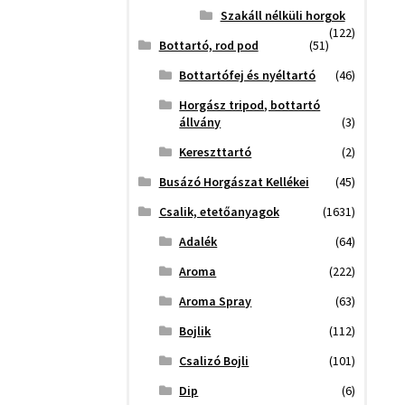
Szakáll nélküli horgok
(122)
Bottartó, rod pod
(51)
Bottartófej és nyéltartó
(46)
Horgász tripod, bottartó
állvány
(3)
Kereszttartó
(2)
Busázó Horgászat Kellékei
(45)
Csalik, etetőanyagok
(1631)
Adalék
(64)
Aroma
(222)
Aroma Spray
(63)
Bojlik
(112)
Csalizó Bojli
(101)
Dip
(6)