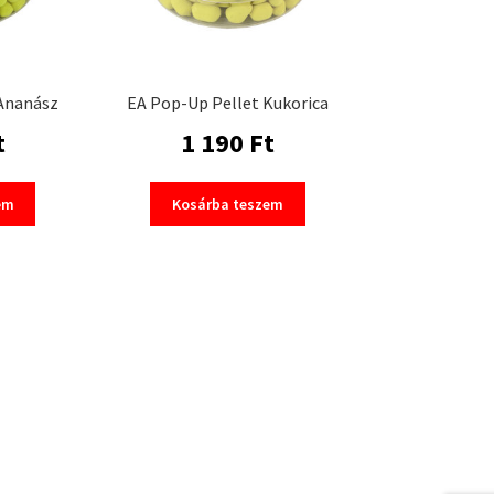
Ananász
EA Pop-Up Pellet Kukorica
t
1 190
Ft
em
Kosárba teszem