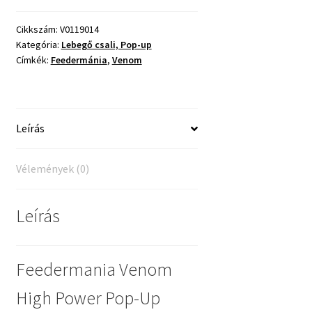
Power
Pop-
Cikkszám:
V0119014
Kategória:
Lebegő csali, Pop-up
Up
Címkék:
Feedermánia
,
Venom
Boilie
16
mm
Mango
Leírás
mennyiség
Vélemények (0)
Leírás
Feedermania Venom
High Power Pop-Up