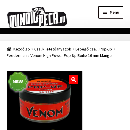
Ugrás
Kilépés
Menü
a
a
navigációhoz
tartalomba
Főoldal
Kezdőlap
Csalik, etetőanyagok
Lebegő csali, Pop-up
Adatvédelmi nyilatkozat
Feedermania Venom High Power Pop-Up Boilie 16 mm Mango
Vásárlási feltételek
Szállítási Információ
🔍
Kapcsolat
Márkák
Mohosz Versenynaptár 2025