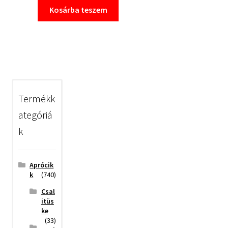
Kosárba teszem
Termékk
ategóriá
k
Aprócik
k
(740)
Csal
itüs
ke
(33)