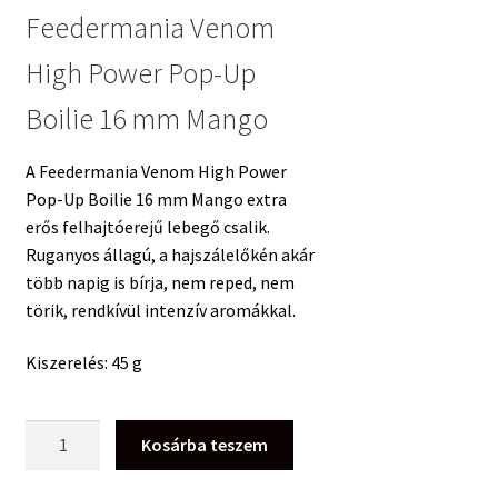
Feedermania Venom
High Power Pop-Up
Boilie 16 mm Mango
A Feedermania Venom High Power
Pop-Up Boilie 16 mm Mango extra
erős felhajtóerejű lebegő csalik.
Ruganyos állagú, a hajszálelőkén akár
több napig is bírja, nem reped, nem
törik, rendkívül intenzív aromákkal.
Kiszerelés: 45 g
Feedermania
Kosárba teszem
Venom
High