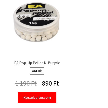
EA Pop-Up Pellet N-Butyric
AKCIÓ!
Original
Current
1 190
Ft
890
Ft
price
price
Kosárba teszem
was:
is: