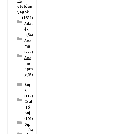
ik,
etetőan
yagok
(1631)
Adal
ék
(64)
Aro
ma
(222)
Aro
ma
Spra
y
(63)
Bojli
k
(112)
Csal
izó
Bojli
(101)
Dip
(6)
Et