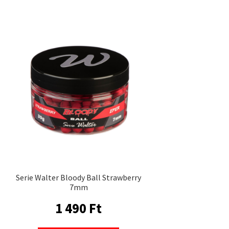
1
890 Ft.
190 Ft.
Serie Walter Bloody Ball Strawberry
7mm
1 490
Ft