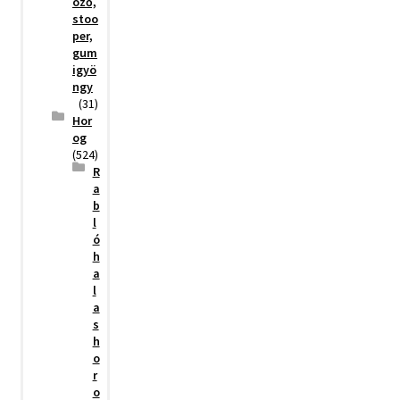
öző,
stoo
per,
gum
igyö
ngy
(31)
Hor
og
(524)
R
a
b
l
ó
h
a
l
a
s
h
o
r
o