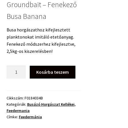
Groundbait – Fenekező
Busa Banana
Busa horgászathoz kifejlesztett
planktonokat imitáló etetőanyag.
Fenekező módszerhez kifejlesztve,
2,5kg-os kiszerelésben!
Feedermania
Kosárba teszem
Groundbait
-
Fenekező
Busa
Cikkszám:
F0184034B
Kategóriák:
Busázó Horgászat Kellékei
,
Banana
Feedermania
2500g
Címke:
Feedermánia
mennyiség