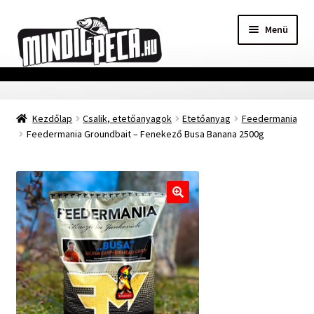
Ugrás
Kilépés
Menü
a
a
navigációhoz
tartalomba
Főoldal
Kezdőlap
Csalik, etetőanyagok
Etetőanyag
Feedermania
Adatvédelmi nyilatkozat
Feedermania Groundbait – Fenekező Busa Banana 2500g
Vásárlási feltételek
Szállítási Információ
🔍
Kapcsolat
Márkák
Mohosz Versenynaptár 2025