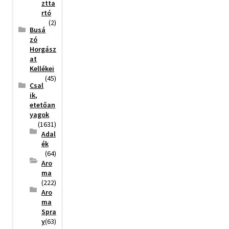
ztta
rtó
(2)
Busá
zó
Horgász
at
Kellékei
(45)
Csal
ik,
etetőan
yagok
(1631)
Adal
ék
(64)
Aro
ma
(222)
Aro
ma
Spra
y
(63)