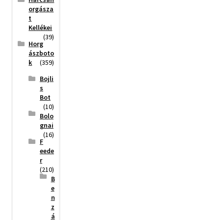
orgásza
t
Kellékei
(39)
Horg
ászboto
k
(359)
Bojli
s
Bot
(10)
Bolo
gnai
(16)
F
eede
r
(210)
B
e
n
z
á