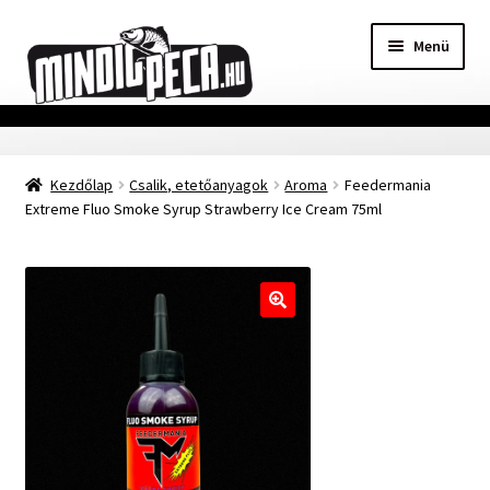
Ugrás
Kilépés
Menü
a
a
navigációhoz
tartalomba
Főoldal
Kezdőlap
Csalik, etetőanyagok
Aroma
Feedermania
Adatvédelmi nyilatkozat
Extreme Fluo Smoke Syrup Strawberry Ice Cream 75ml
Vásárlási feltételek
Szállítási Információ
🔍
Kapcsolat
Márkák
Mohosz Versenynaptár 2025