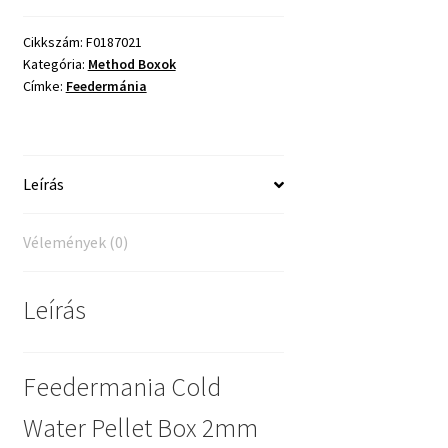
Pellet
Box
Cikkszám:
F0187021
Kategória:
Method Boxok
2mm
Címke:
Feedermánia
Monkey
mennyiség
Leírás
Vélemények (0)
Leírás
Feedermania Cold
Water Pellet Box 2mm