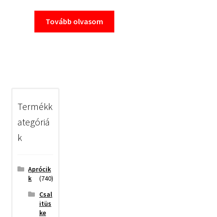
Tovább olvasom
Termékk
ategóriá
k
Aprócik
k
(740)
Csal
itüs
ke