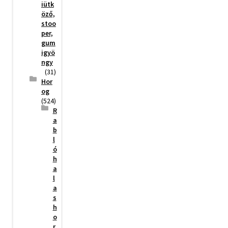
iütk
öző,
stoo
per,
gum
igyö
ngy
(31)
Hor
og
(524)
R
a
b
l
ó
h
a
l
a
s
h
o
r