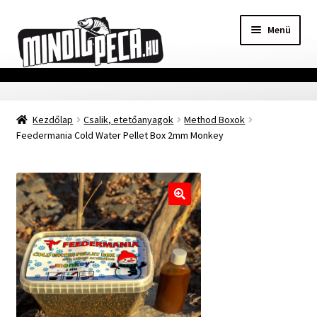
Ugrás
Kilépés
Menü
a
a
navigációhoz
tartalomba
Főoldal
Kezdőlap
Csalik, etetőanyagok
Method Boxok
Adatvédelmi nyilatkozat
Feedermania Cold Water Pellet Box 2mm Monkey
Vásárlási feltételek
Szállítási Információ
🔍
Kapcsolat
Márkák
Mohosz Versenynaptár 2025