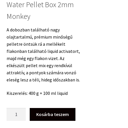
Water Pellet Box 2mm
Monkey
A dobozban található nagy
olajtartalmú, prémium minőségű
pelletre öntsük rá a mellékelt
flakonban található liquid activatort,
majd még egy flakon vizet. Az
elkészült pellet mix egy rendkívül
attraktív, a pontyok számára vonzó
eleség lesz a téli, hideg időszakban is.
Kiszerelés: 400 g + 100 ml liquid
Feedermania
Kosárba teszem
Cold
Water