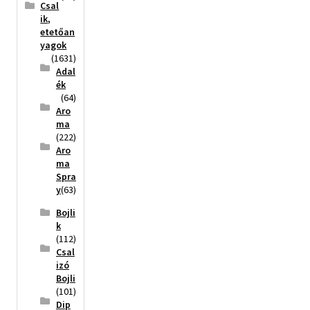
Csal
ik,
etetőan
yagok
(1631)
Adal
ék
(64)
Aro
ma
(222)
Aro
ma
Spra
y
(63)
Bojli
k
(112)
Csal
izó
Bojli
(101)
Dip