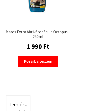
Maros Extra Aktivátor Squid Octopus –
250ml
1 990
Ft
Kosárba teszem
Termékk