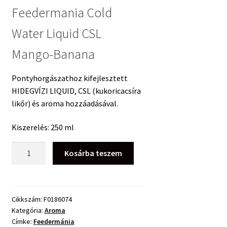
Feedermania Cold
Water Liquid CSL
Mango-Banana
Pontyhorgászathoz kifejlesztett
HIDEGVÍZI LIQUID, CSL (kukoricacsíra
likőr) és aroma hozzáadásával.
Kiszerelés: 250 ml
Feedermania
Kosárba teszem
Cold
Water
Liquid
CSL
Cikkszám:
F0186074
Kategória:
Aroma
Mango-
Címke:
Feedermánia
Banana