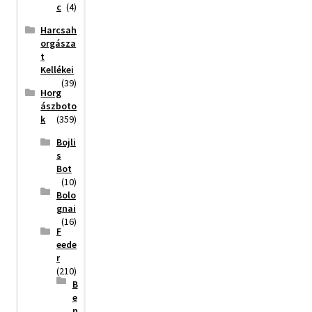
c
(4)
Harcsah
orgásza
t
Kellékei
(39)
Horg
ászboto
k
(359)
Bojli
s
Bot
(10)
Bolo
gnai
(16)
F
eede
r
(210)
B
e
n