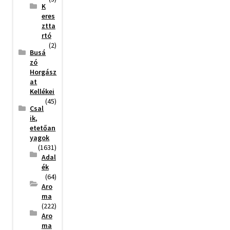
K
eres
ztta
rtó
(2)
Busá
zó
Horgász
at
Kellékei
(45)
Csal
ik,
etetőan
yagok
(1631)
Adal
ék
(64)
Aro
ma
(222)
Aro
ma