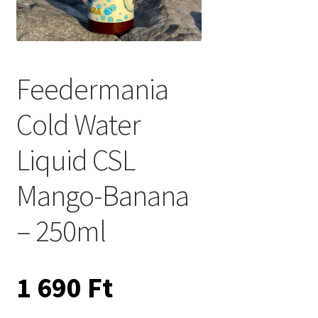
Feedermania
Cold Water
Liquid CSL
Mango-Banana
– 250ml
1 690
Ft