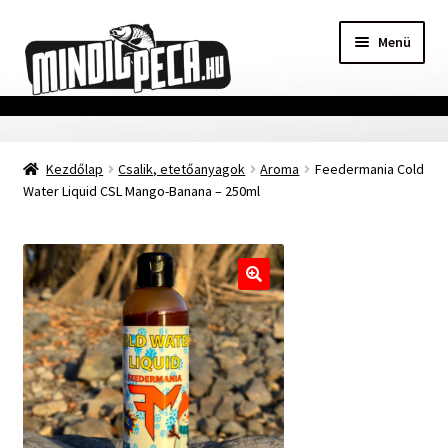
Ugrás
Kilépés
Menü
a
a
navigációhoz
tartalomba
Főoldal
Kezdőlap
Csalik, etetőanyagok
Aroma
Feedermania Cold
Adatvédelmi nyilatkozat
Water Liquid CSL Mango-Banana – 250ml
Vásárlási feltételek
Szállítási Információ
🔍
Kapcsolat
Márkák
Mohosz Versenynaptár 2025