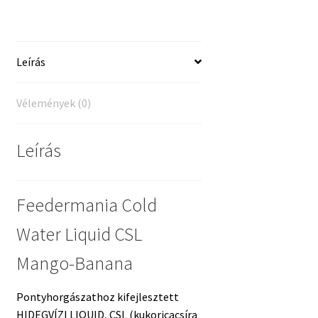
-
250ml
mennyiség
Leírás
Vélemények (0)
Leírás
Feedermania Cold
Water Liquid CSL
Mango-Banana
Pontyhorgászathoz kifejlesztett
HIDEGVÍZI LIQUID, CSL (kukoricacsíra