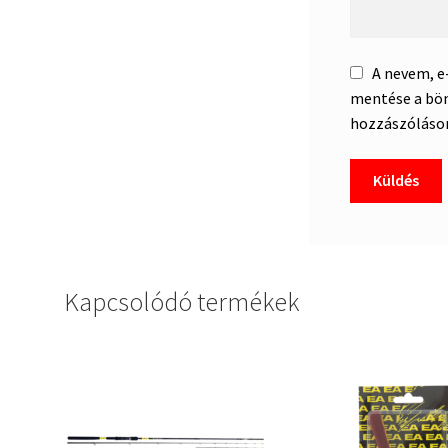
A nevem, 
mentése a bö
hozzászóláso
Kapcsolódó termékek