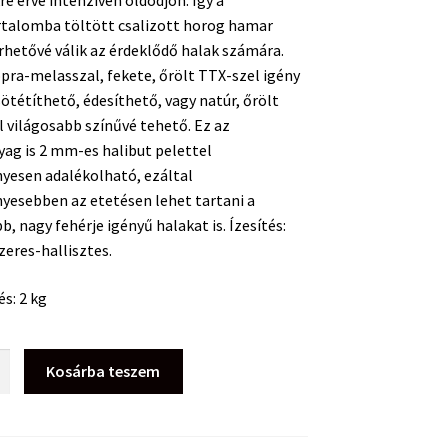
re érve intenzíven oldódjon. Így a
rtalomba töltött csalizott horog hamar
hetővé válik az érdeklődő halak számára.
pra-melasszal, fekete, őrölt TTX-szel igény
sötétíthető, édesíthető, vagy natúr, őrölt
 világosabb színűvé tehető. Ez az
ag is 2 mm-es halibut pelettel
yesen adalékolható, ezáltal
yesebben az etetésen lehet tartani a
b, nagy fehérje igényű halakat is. Ízesítés:
zeres-hallisztes.
és: 2 kg
Kosárba teszem