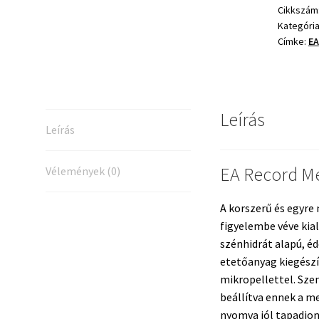
–
Cikkszám
Kategóri
2kg
Címke:
EA
mennyis
Leírás
Leírás
EA Record M
Vélemények (0)
A korszerű és egyre
figyelembe véve kial
szénhidrát alapú, é
etetőanyag kiegészí
mikropellettel. Sze
beállítva ennek a me
nyomva jól tapadjon,