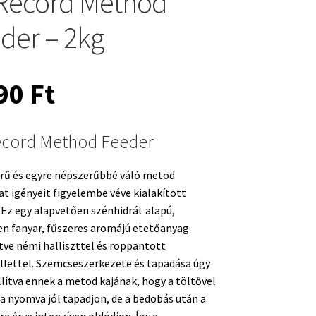
Record Method
der – 2kg
490
Ft
ecord Method Feeder
erű és egyre népszerűbbé váló metod
t igényeit figyelembe véve kialakított
 Ez egy alapvetően szénhidrát alapú,
n fanyar, fűszeres aromájú etetőanyag
tve némi halliszttel és roppantott
lettel. Szemcseszerkezete és tapadása úgy
llítva ennek a metod kajának, hogy a töltővel
a nyomva jól tapadjon, de a bedobás után a