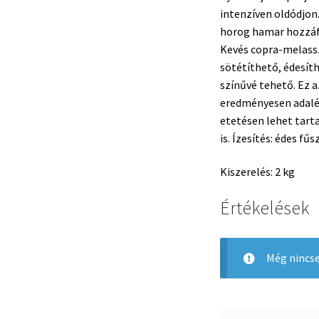
intenzíven oldódjon.
horog hamar hozzáfé
Kevés copra-melassza
sötétíthető, édesíth
színűvé tehető. Ez a
eredményesen adalé
etetésen lehet tarta
is. Ízesítés: édes fűs
Kiszerelés: 2 kg
Értékelések
Még nincse