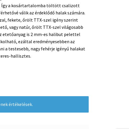
 Így a kosártartalomba töltött csalizott
rhetővé válik az érdeklődő halak számára.
l, fekete, őrölt TTX-szel igény szerint
ető, vagy natúr, őrölt TTX-szel világosabb
z etetőanyag is 2 mm-es halibut pelettel
kolható, ezáltal eredményesebben az
ni a testesebb, nagy fehérje igényű halakat
zeres-hallisztes.
nek értékelések.