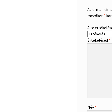
Az e-mail cím
mezőket
*
kar
A te értékelé
Értékelésed
*
Név
*