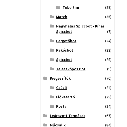
Tubertini
(29)
Match
(35)
Nagyhalas Spiccbot - Kínai
Spiccbot
(7)
Pergetőbot
(24)
Rakósbot
(22)
Spiccbot
(29)
Teleszkópos Bot
(9)
Kiegészítők
(70)
Csúzli
(21)
Előketartó
(25)
Rosta
(24)
Leárazott Termékek
(67)
Műcsalik
(84)