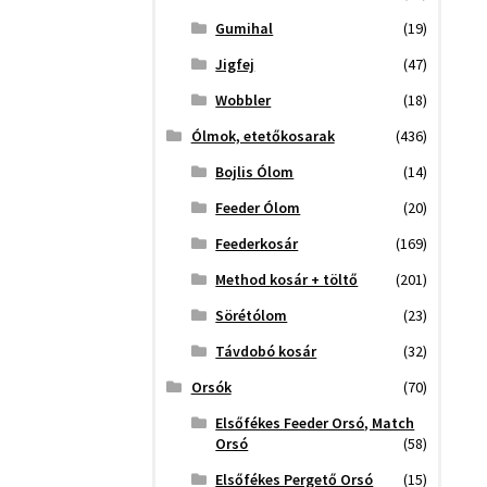
Gumihal
(19)
Jigfej
(47)
Wobbler
(18)
Ólmok, etetőkosarak
(436)
Bojlis Ólom
(14)
Feeder Ólom
(20)
Feederkosár
(169)
Method kosár + töltő
(201)
Sörétólom
(23)
Távdobó kosár
(32)
Orsók
(70)
Elsőfékes Feeder Orsó, Match
Orsó
(58)
Elsőfékes Pergető Orsó
(15)