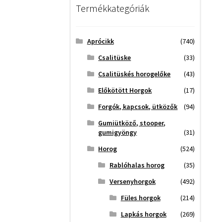
Termékkategóriák
Aprócikk
(740)
Csalitüske
(33)
Csalitüskés horogelőke
(43)
Előkötött Horgok
(17)
Forgók, kapcsok, ütközők
(94)
Gumiütköző, stooper,
gumigyöngy
(31)
Horog
(524)
Rablóhalas horog
(35)
Versenyhorgok
(492)
Füles horgok
(214)
Lapkás horgok
(269)