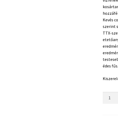
vízfenék
kosárta
hozzáfér
Kevés co
szerint 
TTX-szel
etetőany
eredmén
eredmén
testeseb
édes fűs
Kiszerel
EA
Record
Method
Feeder