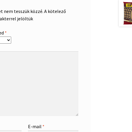
et nem tesszük közzé.
A kötelező
akterrel jelöltük
sed
*
E-mail
*