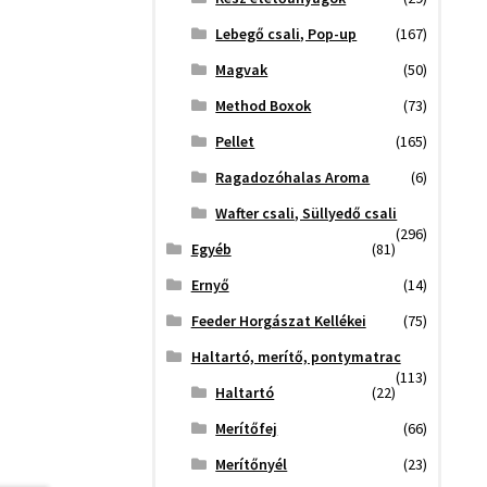
Lebegő csali, Pop-up
(167)
Magvak
(50)
Method Boxok
(73)
Pellet
(165)
Ragadozóhalas Aroma
(6)
Wafter csali, Süllyedő csali
(296)
Egyéb
(81)
Ernyő
(14)
Feeder Horgászat Kellékei
(75)
Haltartó, merítő, pontymatrac
(113)
Haltartó
(22)
Merítőfej
(66)
Merítőnyél
(23)