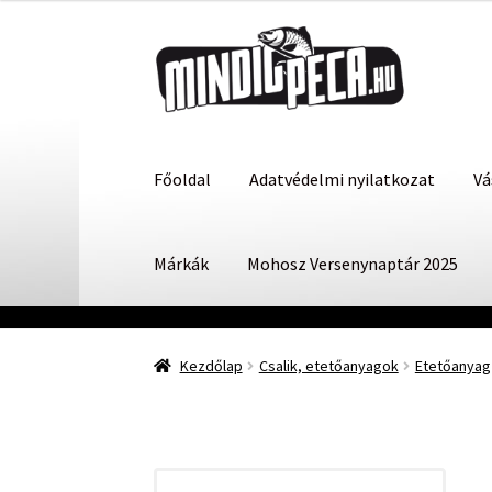
Ugrás
Kilépés
a
a
navigációhoz
tartalomba
Főoldal
Adatvédelmi nyilatkozat
Vá
Márkák
Mohosz Versenynaptár 2025
Kezdőlap
Csalik, etetőanyagok
Etetőanyag