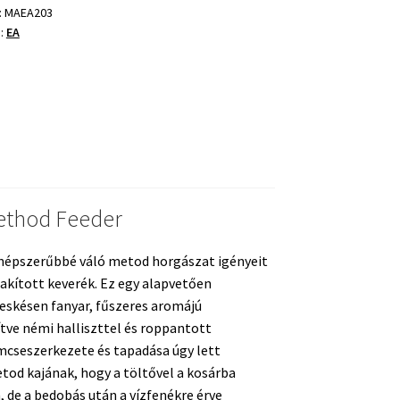
:
MAEA203
a:
EA
ég
ethod Feeder
 népszerűbbé váló metod horgászat igényeit
akított keverék. Ez egy alapvetően
deskésen fanyar, fűszeres aromájú
tve némi halliszttel és roppantott
mcseszerkezete és tapadása úgy lett
tod kajának, hogy a töltővel a kosárba
 de a bedobás után a vízfenékre érve