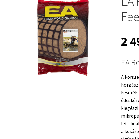
EA 
Fee
2 
EA R
A korsz
horgásza
keverék.
édeskése
kiegészí
mikropel
lett beá
a kosárb