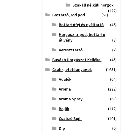
Szakáll nélküli horgok
(122)
Bottartó, rod pod
(51)
Bottartófej és nyéltartó
(46)
Horgász tripod, bottartó
állvány
(3)
Kereszttartó
(2)
Busázó Horgászat Kellékei
(45)
Csalik, etetőanyagok
(1631)
Adalék
(64)
Aroma
(222)
Aroma Spray
(63)
Bojlik
(112)
Csalizó Bojli
(101)
Dip
(6)