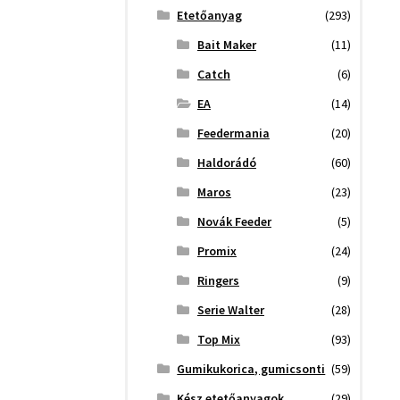
Etetőanyag
(293)
Bait Maker
(11)
Catch
(6)
EA
(14)
Feedermania
(20)
Haldorádó
(60)
Maros
(23)
Novák Feeder
(5)
Promix
(24)
Ringers
(9)
Serie Walter
(28)
Top Mix
(93)
Gumikukorica, gumicsonti
(59)
Kész etetőanyagok
(29)