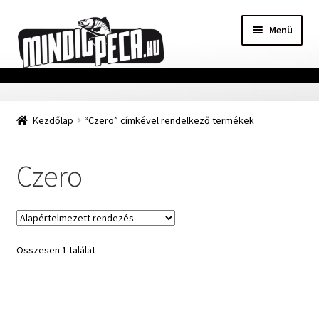
Ugrás
Kilépés
Menü
a
a
navigációhoz
tartalomba
Főoldal
Kezdőlap
“Czero” címkével rendelkező termékek
Adatvédelmi nyilatkozat
Vásárlási feltételek
Czero
Szállítási Információ
Kapcsolat
Összesen 1 találat
Márkák
Mohosz Versenynaptár 2025