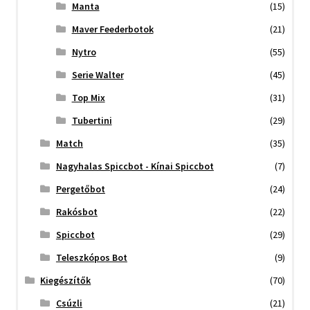
Manta
(15)
Maver Feederbotok
(21)
Nytro
(55)
Serie Walter
(45)
Top Mix
(31)
Tubertini
(29)
Match
(35)
Nagyhalas Spiccbot - Kínai Spiccbot
(7)
Pergetőbot
(24)
Rakósbot
(22)
Spiccbot
(29)
Teleszkópos Bot
(9)
Kiegészítők
(70)
Csúzli
(21)