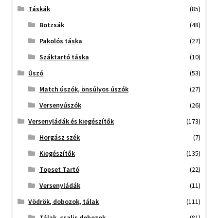
Táskák
(85)
Botzsák
(48)
Pakolós táska
(27)
Száktartó táska
(10)
Úszó
(53)
Match úszók, önsúlyos úszók
(27)
Versenyúszók
(26)
Versenyládák és kiegészítők
(173)
Horgász szék
(7)
Kiegészítők
(135)
Topset Tartó
(22)
Versenyládák
(11)
Vödrök, dobozok, tálak
(111)
Tálak, csalis dobozok
(81)