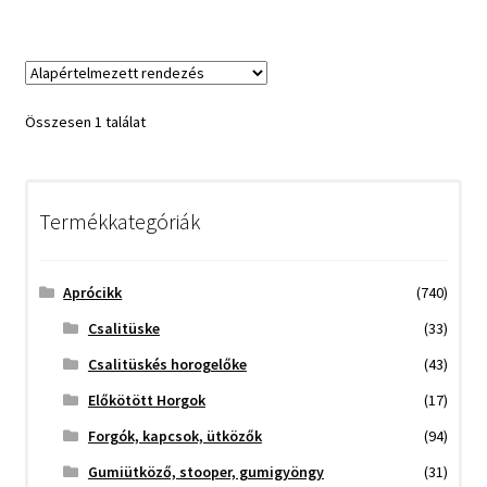
Összesen 1 találat
Termékkategóriák
Aprócikk
(740)
Csalitüske
(33)
Csalitüskés horogelőke
(43)
Előkötött Horgok
(17)
Forgók, kapcsok, ütközők
(94)
Gumiütköző, stooper, gumigyöngy
(31)