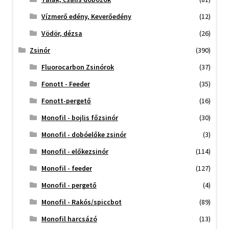
Vízmerő edény, Keverőedény
(12)
Vödör, dézsa
(26)
Zsinór
(390)
Fluorocarbon Zsinórok
(37)
Fonott - Feeder
(35)
Fonott-pergető
(16)
Monofil - bojlis főzsinór
(30)
Monofil - dobóelőke zsinór
(3)
Monofil - előkezsinór
(114)
Monofil - feeder
(127)
Monofil - pergető
(4)
Monofil - Rakós/spiccbot
(89)
Monofil harcsázó
(13)