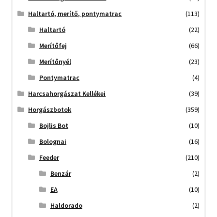
Haltartó, merítő, pontymatrac
(113)
Haltartó
(22)
Merítőfej
(66)
Merítőnyél
(23)
Pontymatrac
(4)
Harcsahorgászat Kellékei
(39)
Horgászbotok
(359)
Bojlis Bot
(10)
Bolognai
(16)
Feeder
(210)
Benzár
(2)
EA
(10)
Haldorado
(2)