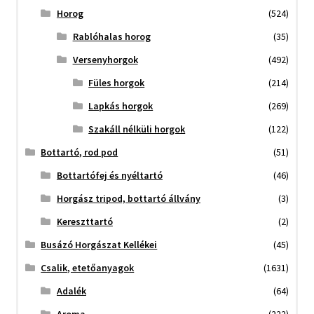
Horog
(524)
Rablóhalas horog
(35)
Versenyhorgok
(492)
Füles horgok
(214)
Lapkás horgok
(269)
Szakáll nélküli horgok
(122)
Bottartó, rod pod
(51)
Bottartófej és nyéltartó
(46)
Horgász tripod, bottartó állvány
(3)
Kereszttartó
(2)
Busázó Horgászat Kellékei
(45)
Csalik, etetőanyagok
(1631)
Adalék
(64)