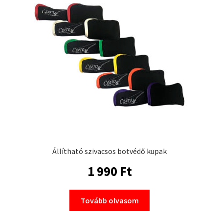
Állítható szivacsos botvédő kupak
1 990
Ft
Tovább olvasom