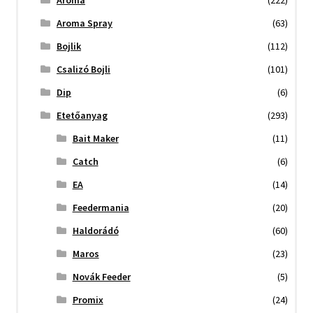
Aroma
(222)
Aroma Spray
(63)
Bojlik
(112)
Csalizó Bojli
(101)
Dip
(6)
Etetőanyag
(293)
Bait Maker
(11)
Catch
(6)
EA
(14)
Feedermania
(20)
Haldorádó
(60)
Maros
(23)
Novák Feeder
(5)
Promix
(24)