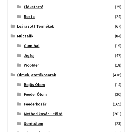
Előketartó
(25)
Rosta
(24)
Leárazott Termékek
(67)
Műcsalik
(84)
Gumihal
(19)
Jigfej
(47)
Wobbler
(18)
Ólmok, etetőkosarak
(436)
Bojlis Ólom
(14)
Feeder Ólom
(20)
Feederkosár
(169)
Method kosár + töltő
(201)
Sörétólom
(23)