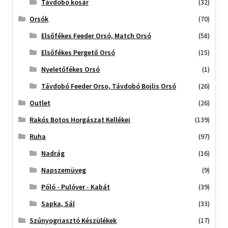
Távdobó kosár
(32)
Orsók
(70)
Elsőfékes Feeder Orsó, Match Orsó
(58)
Elsőfékes Pergető Orsó
(15)
Nyeletőfékes Orsó
(1)
Távdobó Feeder Orso, Távdobó Bojlis Orsó
(26)
Outlet
(26)
Rakós Botos Horgászat Kellékei
(139)
Ruha
(97)
Nadrág
(16)
Napszemüveg
(9)
Póló - Pulóver - Kabát
(39)
Sapka, Sál
(33)
Szúnyogriasztó Készülékek
(17)